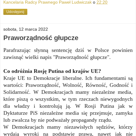
Kancelaria Radcy Prawnego Paweł Ludwiczak
o
22:20
Udostępnij
sobota, 12 marca 2022
Praworządność głupcze
Parafrazując słynną sentencję dziś w Polsce powinien
zawisnąć wielki napis "Praworządność głupcze".
Co odróżnia Rosję Putina od krajów UE?
Kraje UE to Demokracje liberalne. Ich fundamentami są
wartości: Praworządność, Wolność, Równość, Godność i
Solidarność. W Demokracjach mamy niezależne media,
które piszą o wszystkim, w tym rzeczach niewygodnych
dla władzy i kontrolują ją. W Rosji Putina jak w
Dyktaturze PiS niezależne media się przejmuje, zamyka
lub zwalcza by nie podważały propagandy rządu.
W Demokracjach mamy niezawisłych sędziów, którzy
wydają wyroki na podstawie prawa, nawet jak nie