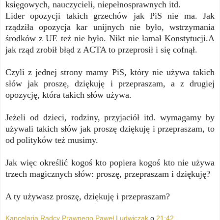
księgowych, nauczycieli, niepełnosprawnych itd.
Lider opozycji takich grzechów jak PiS nie ma. Jak
rządziła opozycja kar unijnych nie było, wstrzymania
środków z UE też nie było. Nikt nie łamał Konstytucji.A
jak rząd zrobił błąd z ACTA to przeprosił i się cofnął.
Czyli z jednej strony mamy PiS, który nie używa takich
słów jak proszę, dziękuję i przepraszam, a z drugiej
opozycję, która takich słów używa.
Jeżeli od dzieci, rodziny, przyjaciół itd. wymagamy by
używali takich słów jak proszę dziękuję i przepraszam, to
od polityków też musimy.
Jak więc określić kogoś kto popiera kogoś kto nie używa
trzech magicznych słów: proszę, przepraszam i dziękuję?
A ty używasz proszę, dziękuję i przepraszam?
Kancelaria Radcy Prawnego Paweł Ludwiczak
o
21:42