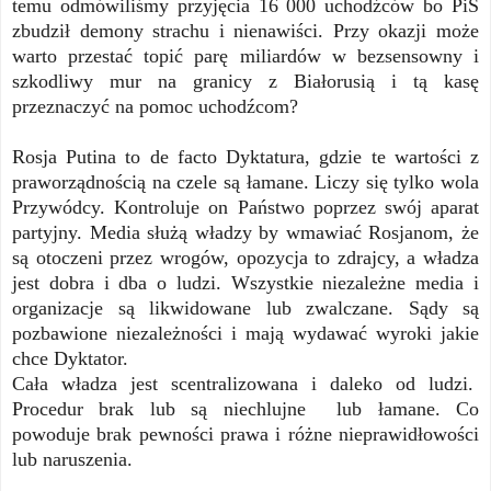
temu odmówiliśmy przyjęcia 16 000 uchodźców bo PiS
zbudził demony strachu i nienawiści. Przy okazji może
warto przestać topić parę miliardów w bezsensowny i
szkodliwy mur na granicy z Białorusią i tą kasę
przeznaczyć na pomoc uchodźcom?
Rosja Putina to de facto Dyktatura, gdzie te wartości z
praworządnością na czele są łamane. Liczy się tylko wola
Przywódcy. Kontroluje on Państwo poprzez swój aparat
partyjny. Media służą władzy by wmawiać Rosjanom, że
są otoczeni przez wrogów, opozycja to zdrajcy, a władza
jest dobra i dba o ludzi. Wszystkie niezależne media i
organizacje są likwidowane lub zwalczane. Sądy są
pozbawione niezależności i mają wydawać wyroki jakie
chce Dyktator.
Cała władza jest scentralizowana i daleko od ludzi.
Procedur brak lub są niechlujne lub łamane. Co
powoduje brak pewności prawa i różne nieprawidłowości
lub naruszenia.