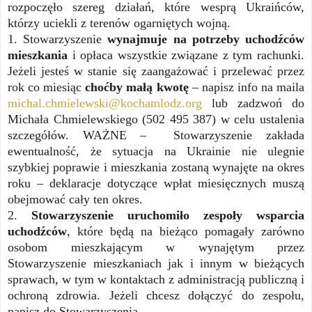
rozpoczęło szereg działań, które wesprą Ukraińców,
którzy uciekli z terenów ogarniętych wojną.
1. Stowarzyszenie
wynajmuje na potrzeby uchodźców
mieszkania
i opłaca wszystkie związane z tym rachunki.
Jeżeli jesteś w stanie się zaangażować i przelewać przez
rok co miesiąc
choćby małą kwotę
– napisz info na maila
michal.chmielewski@kochamlodz.org
lub zadzwoń do
Michała Chmielewskiego (502 495 387) w celu ustalenia
szczegółów. WAŻNE – Stowarzyszenie zakłada
ewentualność, że sytuacja na Ukrainie nie ulegnie
szybkiej poprawie i mieszkania zostaną wynajęte na okres
roku – deklaracje dotyczące wpłat miesięcznych muszą
obejmować cały ten okres.
2.
Stowarzyszenie u
ruchomiło zespoły wsparcia
uchodźców
, które będą na bieżąco pomagały zarówno
osobom mieszkającym w wynajętym przez
Stowarzyszenie
mieszkaniach jak i innym w bieżących
sprawach, w tym w kontaktach z administracją publiczną i
ochroną zdrowia. Jeżeli chcesz dołączyć do zespołu,
napisz do
Stowarzyszenia
.