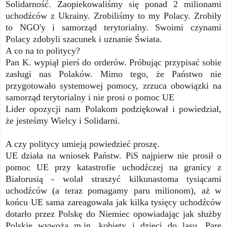
Solidarność. Zaopiekowaliśmy się ponad 2 milionami
uchodźców z Ukrainy. Zrobiliśmy to my Polacy. Zrobiły
to NGO'y i samorząd terytorialny. Swoimi czynami
Polacy zdobyli szacunek i uznanie Świata.
A co na to politycy?
Pan K. wypiął pierś do orderów. Próbując przypisać sobie
zasługi nas Polaków. Mimo tego, że Państwo nie
przygotowało systemowej pomocy, zrzuca obowiązki na
samorząd terytorialny i nie prosi o pomoc UE
Lider opozycji nam Polakom podziękował i powiedział,
że jesteśmy Wielcy i Solidarni.
A czy politycy umieją powiedzieć proszę.
UE działa na wniosek Państw. PiS najpierw nie prosił o
pomoc UE przy katastrofie uchodźczej na granicy z
Białorusią - wolał straszyć kilkunastoma tysiącami
uchodźców (a teraz pomagamy paru milionom), aż w
końcu UE sama zareagowała jak kilka tysięcy uchodźców
dotarło przez Polskę do Niemiec opowiadając jak służby
Polskie wywożą m.in. kobiety i dzieci do lasu. Parę