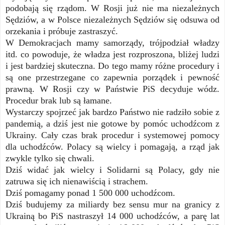
podobają się rządom. W Rosji już nie ma niezależnych
Sędziów, a w Polsce niezależnych Sędziów się odsuwa od
orzekania i próbuje zastraszyć.
W Demokracjach mamy samorządy, trójpodział władzy
itd. co powoduje, że władza jest rozproszona, bliżej ludzi
i jest bardziej skuteczna. Do tego mamy różne procedury i
są one przestrzegane co zapewnia porządek i pewność
prawną. W Rosji czy w Państwie PiS decyduje wódz.
Procedur brak lub są łamane.
Wystarczy spojrzeć jak bardzo Państwo nie radziło sobie z
pandemią, a dziś jest nie gotowe by pomóc uchodźcom z
Ukrainy. Cały czas brak procedur i systemowej pomocy
dla uchodźców. Polacy są wielcy i pomagają, a rząd jak
zwykle tylko się chwali.
Dziś widać jak wielcy i Solidarni są Polacy, gdy nie
zatruwa się ich nienawiścią i strachem.
Dziś pomagamy ponad 1 500 000 uchodźcom.
Dziś budujemy za miliardy bez sensu mur na granicy z
Ukrainą bo PiS nastraszył 14 000 uchodźców, a parę lat