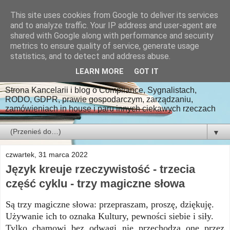
This site uses cookies from Google to deliver its services
Kancelaria Radcy
and to analyze traffic. Your IP address and user-agent are
shared with Google along with performance and security
Prawnego Paweł
metrics to ensure quality of service, generate usage
statistics, and to detect and address abuse.
Ludwiczak
LEARN MORE
GOT IT
Strona Kancelarii i blog o Compliance, Sygnalistach,
RODO, GDPR, prawie gospodarczym, zarządzaniu,
zamówieniach in house i paru innych ciekawych rzeczach
▼
czwartek, 31 marca 2022
Język kreuje rzeczywistość - trzecia
część cyklu - trzy magiczne słowa
Są trzy magiczne słowa: przepraszam, proszę, dziękuję.
Używanie ich to oznaka Kultury, pewności siebie i siły.
Tylko chamowi bez odwagi nie przechodzą one przez