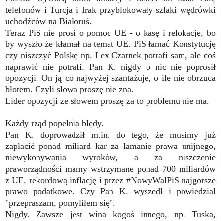
telefonów i Turcja i Irak przyblokowały szlaki wędrówki
uchodźców na Białoruś.
Teraz PiS nie prosi o pomoc UE - o kasę i relokację, bo
by wyszło że kłamał na temat UE. PiS łamać Konstytucję
czy niszczyć Polskę np. Lex Czarnek potrafi sam, ale coś
naprawić nie potrafi. Pan K. nigdy o nic nie poprosił
opozycji. On ją co najwyżej szantażuje, o ile nie obrzuca
błotem. Czyli słowa proszę nie zna.
Lider opozycji ze słowem proszę za to problemu nie ma.
Każdy rząd popełnia błędy.
Pan K. doprowadził m.in. do tego, że musimy już
zapłacić ponad miliard kar za łamanie prawa unijnego,
niewykonywania wyroków, a za niszczenie
praworządności mamy wstrzymane ponad 700 miliardów
z UE, rekordową inflację i przez #NowyWałPiS najgorsze
prawo podatkowe. Czy Pan K. wyszedł i powiedział
"przepraszam, pomyliłem się".
Nigdy. Zawsze jest wina kogoś innego, np. Tuska,