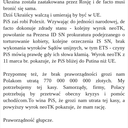
Ukraina została zaatakowana przez Rosję i de facto musi
bronić się sama.
Dziś Ukraińcy walczą i umierają by być w UE.
PiS zaś robi Polexit. Wzywając do jedności narodowej, de
facto dokonuje zdrady stanu - kolejny wyrok neoTK,
powołanie na Prezesa ID SN prokuratura podejrzanego o
torturowanie kobiety, kolejne orzeczenia IS SN, brak
wykonania wyroków Sądów unijnych, w tym ETS - czyny
PiS mówią prawdę gdy ich słowa kłamią. Wyrok neoTK z
11 marca br. pokazuje, że PiS bliżej do Putina niż UE.
Przypomnę też, że brak praworządności grozi nam
Polakom utratą 770 000 000 000 złotych. My
potrzebujemy tej kasy. Samorządy, firmy, Polacy
potrzebują by przetrwać obecny kryzys i pomóc
uchodźcom.To wina PiS, że grozi nam utrata tej kasy, a
powyższy wyrok neoTK pokazuje, że mam rację.
Praworządność głupcze.