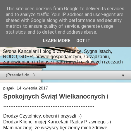
This site uses cookies from Google to deliver its services
Kancelaria Radcy
and to analyze traffic. Your IP address and user-agent are
shared with Google along with performance and security
Prawnego Paweł
metrics to ensure quality of service, generate usage
statistics, and to detect and address abuse.
Ludwiczak
LEARN MORE
GOT IT
Strona Kancelarii i blog o Compliance, Sygnalistach,
RODO, GDPR, prawie gospodarczym, zarządzaniu,
zamówieniach in house i paru innych ciekawych rzeczach
▼
piątek, 14 kwietnia 2017
Spokojnych Świąt Wielkanocnych i
....................................................
Drodzy Czytelnicy, obecni i przyszli :-)
Drodzy Klienci mojej Kancelarii Radcy Prawnego :-)
Mam nadzieję, że wszyscy będziemy mieli zdrowe,