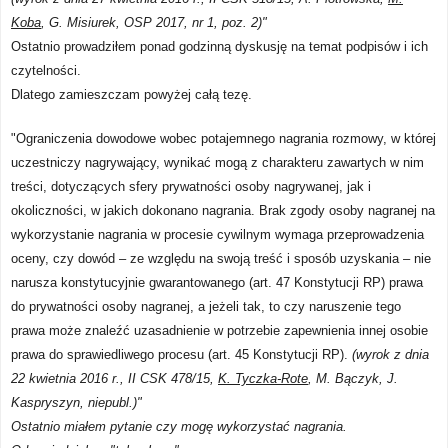
Koba
, G. Misiurek,
OSP 2017, nr 1, poz. 2)"
Ostatnio prowadziłem ponad godzinną dyskusję na temat podpisów i ich
czytelności.
Dlatego zamieszczam powyżej całą tezę.
"Ograniczenia dowodowe wobec potajemnego nagrania rozmowy, w której
uczestniczy nagrywający, wynikać mogą z charakteru zawartych w nim
treści, dotyczących sfery prywatności osoby nagrywanej, jak i
okoliczności, w jakich dokonano nagrania. Brak zgody osoby nagranej na
wykorzystanie nagrania w procesie cywilnym wymaga przeprowadzenia
oceny, czy dowód – ze względu na swoją treść i sposób uzyskania – nie
narusza konstytucyjnie gwarantowanego (art. 47 Konstytucji RP) prawa
do prywatności osoby nagranej, a jeżeli tak, to czy naruszenie tego
prawa może znaleźć uzasadnienie w potrzebie zapewnienia innej osobie
prawa do sprawiedliwego procesu (art. 45 Konstytucji RP).
(wyrok z dnia
22 kwietnia 2016 r., II CSK 478/15,
K. Tyczka-Rote
, M. Bączyk, J.
Kaspryszyn, niepubl.)"
Ostatnio miałem pytanie czy mogę wykorzystać nagrania.