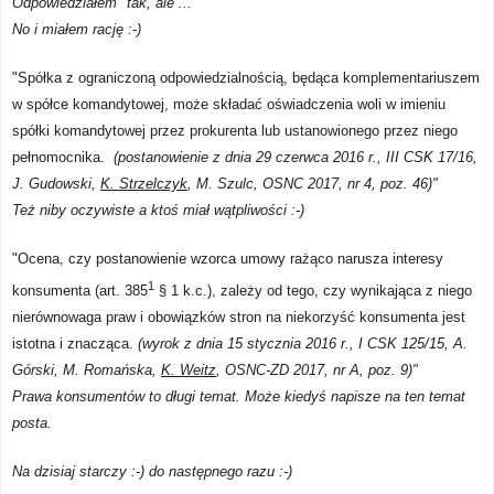
Odpowiedziałem "tak, ale ..."
No i miałem rację :-)
"Spółka z ograniczoną odpowiedzialnością, będąca komplementariuszem
w spółce komandytowej, może składać oświadczenia woli w imieniu
spółki komandytowej przez prokurenta lub ustanowionego przez niego
pełnomocnika.
(
postanowienie z dnia 29 czerwca 2016 r., III CSK 17/16,
J. Gudowski,
K. Strzelczyk
, M. Szulc,
OSNC 2017, nr 4, poz. 46)"
Też niby oczywiste a ktoś miał wątpliwości :-)
"Ocena, czy postanowienie wzorca umowy rażąco narusza interesy
1
konsumenta (art. 385
§ 1 k.c.), zależy od tego, czy wynikająca z niego
nierównowaga praw i obowiązków stron na niekorzyść konsumenta jest
istotna i znacząca.
(
wyrok z dnia 15 stycznia 2016 r., I CSK 125/15
,
A.
Górski, M. Romańska,
K. Weitz
,
OSNC-ZD 2017, nr A, poz. 9)"
Prawa konsumentów to długi temat. Może kiedyś napisze na ten temat
posta.
Na dzisiaj starczy :-) do następnego razu :-)