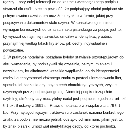
ręczny – przy całej tolerancji co do kształtu własnoręcznego podpisu –
stwarzał dla osób trzecich pewność, że podpisujący chciał podpisać się
pełnym swoim nazwiskiem oraz że uczynił to w formie, jakiej przy
podpisywaniu dokumentów stale używa. W konsekwencji minimum
wymagań koniecznych do uznania znaku pisarskiego za podpis jest to,
by wyrażał co najmniej nazwisko, umożliwiał identyfikację autora,
przynajmniej według takich kryteriów, jak cechy indywidualne i
powtarzalne.
2. W praktyce notarialnej pożądane byłoby stawianie przystępującym do
aktu wymagania, by podpisywali się czytelnie, pełnym imieniem i
nazwiskiem, by eliminować wszelkie wątpliwości co do identyczności
osoby i autentyczności złożonego znaku w postaci ukształtowania liter,
sposobu ich łączenia czy innych cech charakterystycznych, zwykle
używanych przez podpisującego się. Niemniej podpis niezupełnie
czytelny, skrócony czy nieczytelny nadal jest podpisem zgodnie z art. 92
§ 1 pkt 8 ustawy z 1991 r. - Prawo o notariacie w związku z art. 78 § 1
k.c. Przy najłagodniejszym traktowaniu przesłanek uznania konkretnego
znaku za podpis, nie można jednak odstąpić od minimum, jakim jest to,
by znak pisarski umożliwiał identyfikację osoby, od której pochodzi,