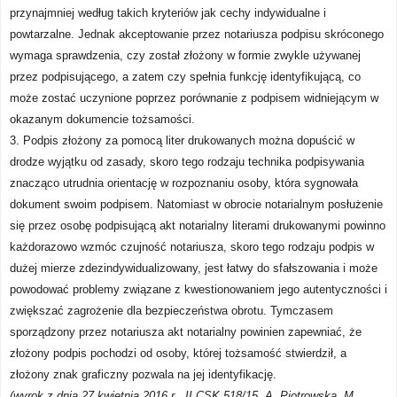
przynajmniej według takich kryteriów jak cechy indywidualne i
powtarzalne. Jednak akceptowanie przez notariusza podpisu skróconego
wymaga sprawdzenia, czy został złożony w formie zwykle używanej
przez podpisującego, a zatem czy spełnia funkcję identyfikującą, co
może zostać uczynione poprzez porównanie z podpisem widniejącym w
okazanym dokumencie tożsamości.
3. Podpis złożony za pomocą liter drukowanych można dopuścić w
drodze wyjątku od zasady, skoro tego rodzaju technika podpisywania
znacząco utrudnia orientację w rozpoznaniu osoby, która sygnowała
dokument swoim podpisem. Natomiast w obrocie notarialnym posłużenie
się przez osobę podpisującą akt notarialny literami drukowanymi
powinno
każdorazowo wzmóc czujność notariusza, skoro tego rodzaju podpis w
dużej mierze zdezindywidualizowany, jest łatwy do sfałszowania i może
powodować problemy związane z kwestionowaniem jego autentyczności i
zwiększać zagrożenie dla bezpieczeństwa obrotu. Tymczasem
sporządzony przez notariusza akt notarialny powinien zapewniać, że
złożony podpis pochodzi od osoby, której tożsamość stwierdził, a
złożony znak graficzny pozwala na jej identyfikację.
(wyrok z dnia 27 kwietnia 2016 r., II CSK 518/15, A. Piotrowska,
M.