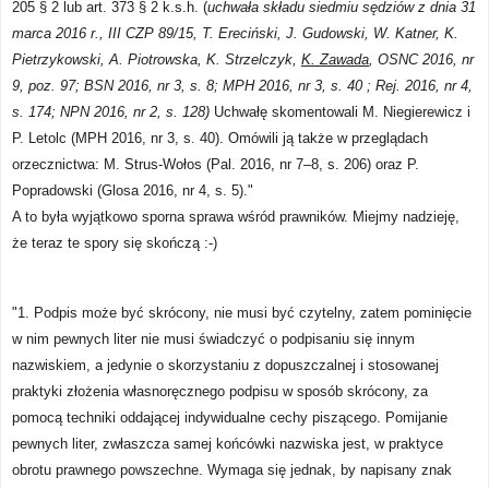
205 § 2 lub art. 373 § 2 k.s.h. (
uchwała składu siedmiu sędziów z dnia
31
marca 2016 r., III CZP 89/15, T. Ereciński,
J. Gudowski, W. Katner, K.
Pietrzykowski, A. Piotrowska, K. Strzelczyk,
K. Zawada
,
OSNC 2016, nr
9, poz. 97; BSN 2016, nr 3, s. 8; MPH 2016, nr 3, s. 40
; Rej. 2016, nr 4,
s. 174; NPN 2016, nr 2, s. 128)
Uchwałę skomentowali M. Niegierewicz i
P. Letolc (MPH 2016, nr 3, s. 40). Omówili ją także w przeglądach
orzecznictwa: M. Strus-Wołos (Pal. 2016, nr 7–8, s. 206) oraz P.
Popradowski (Glosa 2016, nr 4, s. 5)."
A to była wyjątkowo sporna sprawa wśród prawników. Miejmy nadzieję,
że teraz te spory się skończą :-)
"1. Podpis może być skrócony, nie musi być czytelny, zatem pominięcie
w nim pewnych liter nie musi świadczyć o podpisaniu się innym
nazwiskiem, a jedynie o skorzystaniu z dopuszczalnej i stosowanej
praktyki złożenia własnoręcznego podpisu w sposób skrócony, za
pomocą techniki oddającej indywidualne cechy piszącego. Pomijanie
pewnych liter, zwłaszcza samej końcówki nazwiska jest, w praktyce
obrotu prawnego powszechne. Wymaga się jednak, by napisany znak