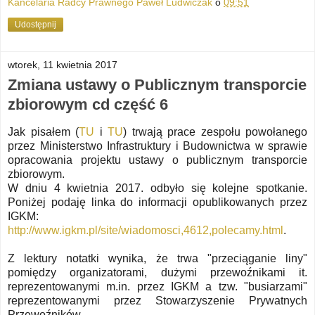
Kancelaria Radcy Prawnego Paweł Ludwiczak
o
09:51
Udostępnij
wtorek, 11 kwietnia 2017
Zmiana ustawy o Publicznym transporcie
zbiorowym cd część 6
Jak
pisałem (
TU
i
TU
)
t
rwają prace zespołu powołanego
przez Ministerstwo Infrastruktury i Budownictwa w sprawie
opracowania projektu ustawy o publicznym tran
sporcie
zbi
orowym.
W dniu 4 kwietnia 20
17. odbyło się kolejne spotkanie.
Poniżej podaję linka do informacji opublikowanych przez
IGKM:
http://www.igkm.pl/site/wiadomosci,4612,polecamy.html
.
Z lektury notatki wynika,
że trwa
"przeciąganie liny
"
pomiędzy organizatorami, dużymi przewoźnikami
it.
reprezentowanymi m.in. przez IGKM a tzw. "busiarzami"
reprezentowanymi przez Stowarzyszenie Prywatnych
Przewoźników
.