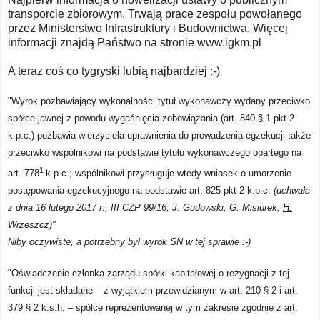
transporcie zbiorowym. Trwają prace zespołu powołanego
przez Ministerstwo Infrastruktury i Budownictwa. Więcej
informacji znajdą Państwo na stronie www.igkm.pl
A teraz coś co tygryski lubią najbardziej :-)
"Wyrok pozbawiający wykonalności tytuł wykonawczy wydany przeciwko
spółce jawnej z powodu wygaśnięcia zobowiązania (art. 840 § 1 pkt 2
k.p.c.) pozbawia wierzyciela uprawnienia do prowadzenia egzekucji także
przeciwko wspólnikowi na podstawie tytułu wykonawczego opartego na
1
art. 778
k.p.c.; wspólnikowi przysługuje wtedy wniosek o umorzenie
postępowania egzekucyjnego na podstawie art. 825 pkt 2 k.p.c.
(uchwała
z dnia 16 lutego 2017 r., III CZP 99/16,
J. Gudowski, G. Misiurek,
H.
Wrzeszcz
)"
Niby oczywiste, a potrzebny był wyrok SN w tej sprawie :-)
"Oświadczenie członka zarządu spółki kapitałowej o rezygnacji z tej
funkcji jest składane – z wyjątkiem przewidzianym w art. 210 § 2 i art.
379 § 2 k.s.h. – spółce reprezentowanej w tym zakresie zgodnie z art.