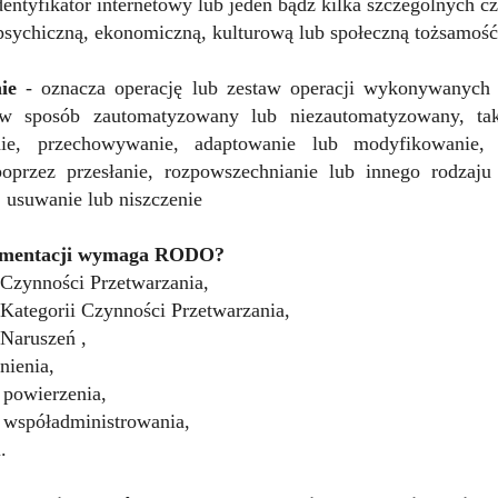
identyfikator internetowy lub jeden bądź kilka szczególnych c
psychiczną, ekonomiczną, kulturową lub społeczną tożsamość
ie
- oznacza operację lub zestaw operacji wykonywanych
 sposób zautomatyzowany lub niezautomatyzowany, taką 
ie, przechowywanie, adaptowanie lub modyfikowanie, p
poprzez przesłanie, rozpowszechnianie lub innego rodzaju
, usuwanie lub niszczenie
umentacji wymaga RODO?
 Czynności Przetwarzania,
 Kategorii Czynności Przetwarzania,
 Naruszeń ,
nienia,
powierzenia,
współadministrowania,
.