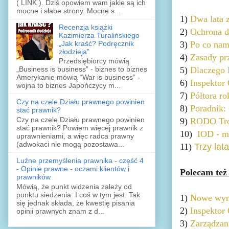
( LINK ). Dziś opowiem wam jakie są ich
mocne i słabe strony. Mocne s...
1)
Dwa lata
Recenzja książki
2)
Ochrona d
Kazimierza Turalińskiego
„Jak kraść? Podręcznik
3)
Po co na
złodzieja”
4)
Zasady pr
Przedsiębiorcy mówią
5)
Dlaczego 
„Business is business” - biznes to biznes
Amerykanie mówią “War is business” -
6)
Inspektor
wojna to biznes Japończycy m...
7)
Półtora r
Czy na czele Działu prawnego powinien
8)
Poradnik:
stać prawnik?
Czy na czele Działu prawnego powinien
9)
RODO Trol
stać prawnik? Powiem więcej prawnik z
10)
IOD - mi
uprawnieniami, a więc radca prawny
(adwokaci nie mogą pozostawa...
11)
Trzy lat
Luźne przemyślenia prawnika - część 4
- Opinie prawne - oczami klientów i
Polecam też
prawników
Mówią, że punkt widzenia zależy od
punktu siedzenia. I coś w tym jest. Tak
1)
Nowe wym
się jednak składa, że kwestię pisania
2)
Inspektor
opinii prawnych znam z d...
3)
Zarządzan