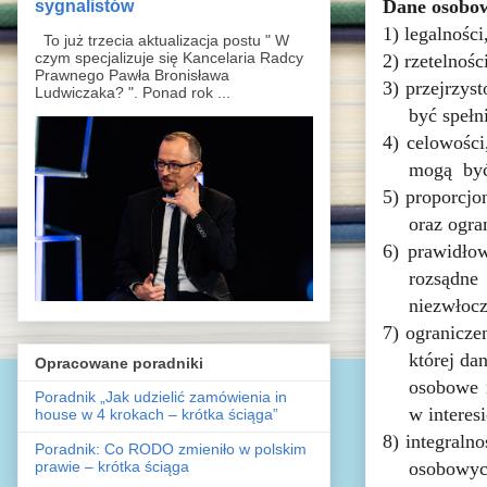
sygnalistów
Dane osobow
1)
legalnośc
To już trzecia aktualizacja postu " W
czym specjalizuje się Kancelaria Radcy
2)
r
zetelnośc
Prawnego Pawła Bronisława
3)
przejrzys
Ludwiczaka? ". Ponad rok ...
być spełn
4)
celowości
mogą być 
5)
p
roporcjo
oraz ogra
6)
prawidłow
rozsądne
niezwłocz
7)
ogranicze
której da
Opracowane poradniki
osobowe 
Poradnik „Jak udzielić zamówienia in
w interes
house w 4 krokach – krótka ściąga”
8)
integraln
Poradnik: Co RODO zmieniło w polskim
prawie – krótka ściąga
osobowyc