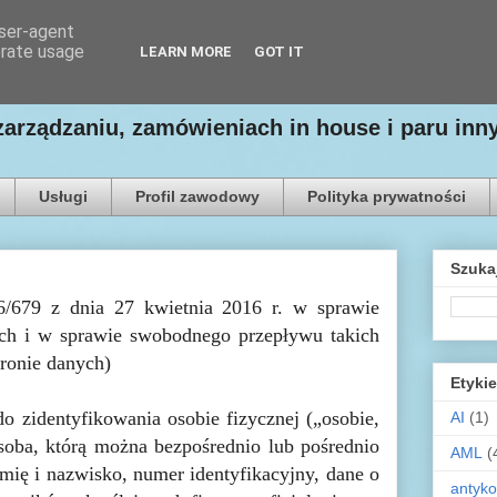
user-agent
erate usage
LEARN MORE
GOT IT
zarządzaniu, zamówieniach in house i paru in
Usługi
Profil zawodowy
Polityka prywatności
Szuka
/679 z dnia 27 kwietnia 2016 r. w sprawie
ch i w sprawie swobodnego przepływu takich
ronie danych)
Etykie
o zidentyfikowania osobie fizycznej („osobie,
AI
(1)
osoba, którą można bezpośrednio lub pośrednio
AML
(
imię i nazwisko, numer identyfikacyjny, dane o
antyko