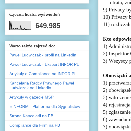
utratą, z
9)
Privacy b
Łączna liczba wyświetleń
10)
Privacy 
11)
rozliczal
649,985
Kto odpowia
1)
Administra
Warto także zajrzeć do:
2)
Inspektor
Paweł Ludwiczak - profil na Linkedin
3) Wszyscy 
Paweł Ludwiczak - Ekspert INFOR PL
Artykuły o Compliance na INFOR PL
Obowiązki a
1)
przetwarz
Kancelaria Radcy Prawnego Paweł
Ludwiczak na Linkedin
2) obowiązek
3) wdrożeni
Artykuły w gazecie MSP
4)
rejestracj
E-NFORM - Platforma dla Sygnalistów
5)
zgłaszani
Strona Kancelarii na FB
6)
zawiadami
Compliance dla Firm na FB
7)
obowiązki