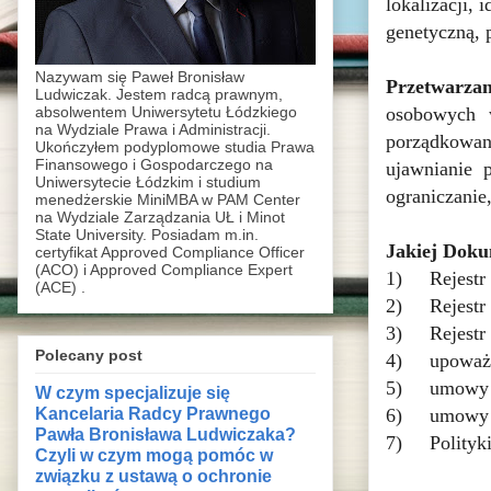
lokalizacji, 
genetyczną, 
Nazywam się Paweł Bronisław
Przetwarzan
Ludwiczak. Jestem radcą prawnym,
osobowych w
absolwentem Uniwersytetu Łódzkiego
na Wydziale Prawa i Administracji.
porządkowan
Ukończyłem podyplomowe studia Prawa
Finansowego i Gospodarczego na
ujawnianie 
Uniwersytecie Łódzkim i studium
ograniczanie
menedżerskie MiniMBA w PAM Center
na Wydziale Zarządzania UŁ i Minot
State University. Posiadam m.in.
Jakiej Dok
certyfikat Approved Compliance Officer
(ACO) i Approved Compliance Expert
1)
Rejestr
(ACE) .
2)
Rejestr
3)
Rejestr
Polecany post
4)
upoważ
5)
umowy 
W czym specjalizuje się
Kancelaria Radcy Prawnego
6)
umowy 
Pawła Bronisława Ludwiczaka?
7)
Polityki
Czyli w czym mogą pomóc w
związku z ustawą o ochronie