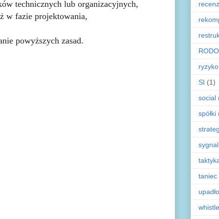
ków technicznych lub organizacyjnych,
recenz
ż w fazie projektowania,
rekom
restru
ganie powyższych zasad.
RODO
ryzyko
SI
(1)
social
spółki
strate
sygnal
taktyk
taniec
upadł
whistl