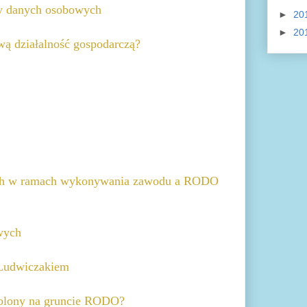
ny danych osobowych
►
20
►
20
ą działalność gospodarczą?
ych w ramach wykonywania zawodu a RODO
wych
Ludwiczakiem
zwolony na gruncie RODO?