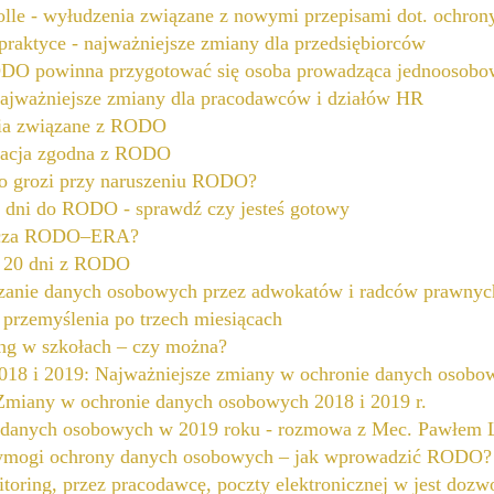
le - wyłudzenia związane z nowymi przepisami dot. ochro
aktyce - najważniejsze zmiany dla przedsiębiorców
DO powinna przygotować się osoba prowadząca jednoosobow
jważniejsze zmiany dla pracodawców i działów HR
ia związane z RODO
acja zgodna z RODO
co grozi przy naruszeniu RODO?
3 dni do RODO - sprawdź czy jesteś gotowy
acza RODO–ERA?
e 20 dni z RODO
rzanie danych osobowych przez adwokatów i radców prawn
rzemyślenia po trzech miesiącach
ng w szkołach – czy można?
8 i 2019: Najważniejsze zmiany w ochronie danych osobo
iany w ochronie danych osobowych 2018 i 2019 r.
 danych osobowych w 2019 roku - rozmowa z Mec. Pawłem 
ogi ochrony danych osobowych – jak wprowadzić RODO?
toring, przez pracodawcę, poczty elektronicznej w jest do