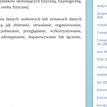
zynników określających fizyczną, fizjologiczną,
audyt
 osoby fizycznej
bezpi
(84)
 na danych osobowych lub zestawach danych
jak zbieranie, utrwalanie, organizowanie,
compl
obieranie, przeglądanie, wykorzystywanie,
Compl
 udostępnianie, dopasowywanie lub łączenie,
Compl
ów
(26
due di
ESG
(
etyka
etykie
gry
(3)
komun
konces
korupc