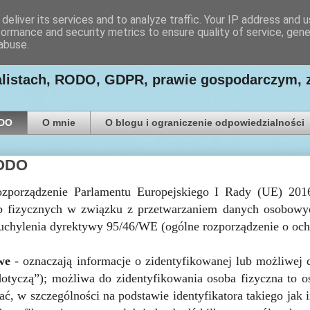
deliver its services and to analyze traffic. Your IP address and 
formance and security metrics to ensure quality of service, gen
ego Paweł Ludwiczak
abuse.
nalistach, RODO, GDPR, prawie gospodarczym, 
ODO
O mnie
O blogu i ograniczenie odpowiedzialności
ODO
zporządzenie Parlamentu Europejskiego I Rady (UE) 2016
b fizycznych w związku z przetwarzaniem danych osobowy
uchylenia dyrektywy 95/46/WE (ogólne rozporządzenie o och
we
- oznaczają informacje o zidentyfikowanej lub możliwej d
dotyczą”); możliwa do zidentyfikowania osoba fizyczna to 
ać, w szczególności na podstawie identyfikatora takiego jak 