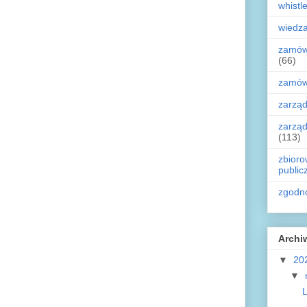
whistl
wiedz
zamówi
(66)
zamówi
zarząd
zarząd
(113)
zbioro
public
zgodn
Archi
▼
20
▼