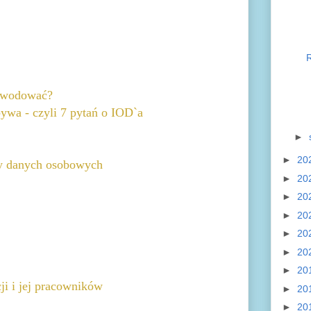
powodować?
ywa - czyli 7 pytań o IOD`a
►
►
20
ny danych osobowych
►
20
►
20
►
20
►
20
►
20
►
20
i i jej pracowników
►
20
►
20