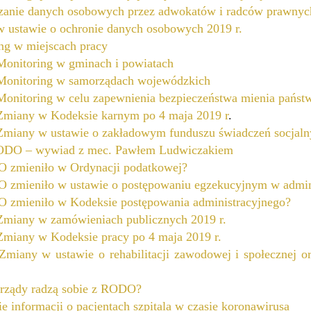
zanie danych osobowych przez adwokatów i radców prawny
 ustawie o ochronie danych osobowych 2019 r.
ng w miejscach pracy
nitoring w gminach i powiatach
onitoring w samorządach wojewódzkich
nitoring w celu zapewnienia bezpieczeństwa mienia pańs
miany w Kodeksie karnym po 4 maja 2019 r
.
iany w ustawie o zakładowym funduszu świadczeń socjalny
ODO – wywiad z mec. Pawłem Ludwiczakiem
 zmieniło w Ordynacji podatkowej?
zmieniło w ustawie o postępowaniu egzekucyjnym w admini
zmieniło w Kodeksie postępowania administracyjnego?
iany w zamówieniach publicznych 2019 r.
iany w Kodeksie pracy po 4 maja 2019 r.
iany w ustawie o rehabilitacji zawodowej i społecznej or
rządy radzą sobie z RODO?
ie informacji o pacjentach szpitala w czasie koronawirusa