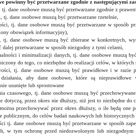
e powinny być przetwarzane zgodnie z następującymi za
i, tj. dane osobowe muszą być przetwarzane zgodnie z prawe
i, tj. dane osobowe muszą być przetwarzane rzetelnie,
tości, tj. dane osobowe muszą być przetwarzane w sposób prz
iony obowiązek informacyjny),
, tj. dane osobowe muszą być zbierane w konkretnych, wyr
dalej przetwarzane w sposób niezgodny z tymi celami,
nalności i minimalizacji danych, tj. dane osobowe muszą b
niczony do tego, co niezbędne do realizacji celów, w których
ości, tj. dane osobowe muszą być prawidłowe i w razie po
 działania, aby dane osobowe, które są nieprawidłowe w
nie usunięte lub sprostowane
nia czasowego, tj. dane osobowe muszą być przechowywane 
ne dotyczą, przez okres nie dłuższy, niż jest to niezbędne do
można przechowywać przez okres dłuższy, o ile będą one p
ie publicznym, do celów badań naukowych lub historycznych 
ości tj. dane osobowe muszą być przetwarzane w sposób za
h, w tym ochronę przed niedozwolonym lub niezgodnym 