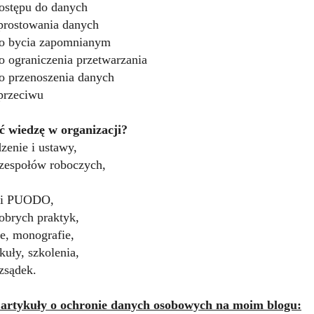
ostępu do danych
prostowania danych
o bycia zapomnianym
o ograniczenia przetwarzania
o przenoszenia danych
przeciwu
ć wiedzę w organizacji?
zenie i ustawy,
zespołów roboczych,
ki PUODO,
obrych praktyk,
e, monografie,
ykuły, szkolenia,
zsądek.
 artykuły o ochronie danych osobowych na moim blogu: