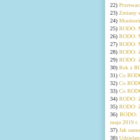
22)
Przetwar
23)
Zmiany w
24)
Monitori
25)
RODO: Mo
26)
RODO: M
27)
RODO: Mo
28)
RODO: Z
29)
RODO: Zm
30)
Rok z R
31)
Co RODO
32)
Co RODO 
33)
Co RODO 
34)
RODO: Zm
35)
RODO: Zm
36)
RODO: Zm
maja 2019 r.
37)
Jak samo
38)
Udzielan