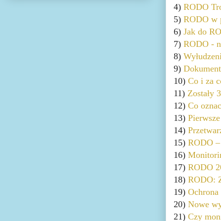
4)
RODO Trol
5)
RODO w pr
6)
Jak do RO
7)
RODO - na
8)
Wyłudzen
9)
Dokument
10)
Co i za 
11)
Zostały 
12)
Co ozn
13)
Pierwsz
14)
Przetwa
15)
RODO – p
16)
Monitori
17)
RODO 201
18)
RODO: Zm
19)
Ochrona
20)
Nowe wym
21)
Czy moni