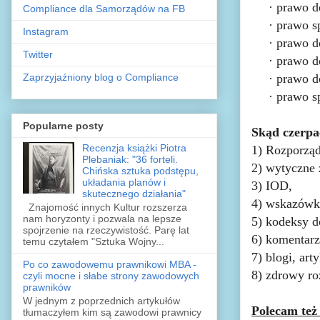
·
prawo d
Compliance dla Samorządów na FB
·
prawo s
Instagram
·
prawo d
Twitter
·
prawo d
Zaprzyjaźniony blog o Compliance
·
prawo d
·
prawo s
Popularne posty
Skąd czerpa
Recenzja książki Piotra
1) Rozporząd
Plebaniak: "36 forteli.
2) wytyczne 
Chińska sztuka podstępu,
układania planów i
3) IOD,
skutecznego działania"
4) wskazów
Znajomość innych Kultur rozszerza
nam horyzonty i pozwala na lepsze
5) kodeksy d
spojrzenie na rzeczywistość. Parę lat
6) komentarz
temu czytałem "Sztuka Wojny...
7) blogi, art
Po co zawodowemu prawnikowi MBA -
8) zdrowy ro
czyli mocne i słabe strony zawodowych
prawników
W jednym z poprzednich artykułów
Polecam też
tłumaczyłem kim są zawodowi prawnicy