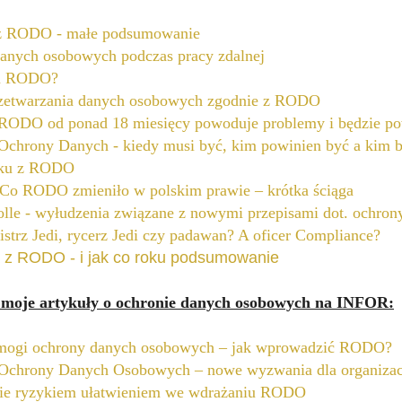
 z RODO - małe podsumowanie
anych osobowych podczas pracy zdalnej
m RODO?
zetwarzania danych osobowych zgodnie z RODO
RODO od ponad 18 miesięcy powoduje problemy i będzie 
 Ochrony Danych - kiedy musi być, kim powinien być a kim b
oku z RODO
 Co RODO zmieniło w polskim prawie – krótka ściąga
le - wyłudzenia związane z nowymi przepisami dot. ochro
strz Jedi, rycerz Jedi czy padawan? A oficer Compliance?
a z RODO - i jak co roku podsumowanie
 moje artykuły
o ochronie danych osobowych
na INFOR:
ogi ochrony danych osobowych – jak wprowadzić RODO?
 Ochrony Danych Osobowych – nowe wyzwania dla organizacj
ie ryzykiem ułatwieniem we wdrażaniu RODO