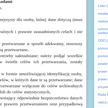
sadami
:
Lider
m,
media
ejrzysty dla osoby, której dane dotyczą (musi
nadzó
ochro
aźnych i prawnie uzasadnionych celach i nie
osobo
ODO
yć przetwarzane w sposób adekwatny, stosowny
pomoc
 są przetwarzane,
trzeby uaktualniane; należy podjąć wszelkie
pomoc
 świetle celów ich przetwarzania, zostały
powier
prawo
w formie umożliwiającej identyfikację osoby,
prawo
 celów, w których dane te są przetwarzane; dane
rzetwarzane wyłącznie do celów archiwalnych
przyw
lub do celów statystycznych,
Rada 
pewniający odpowiednie bezpieczeństwo danych
radca
z prawem przetwarzaniem oraz przypadkową