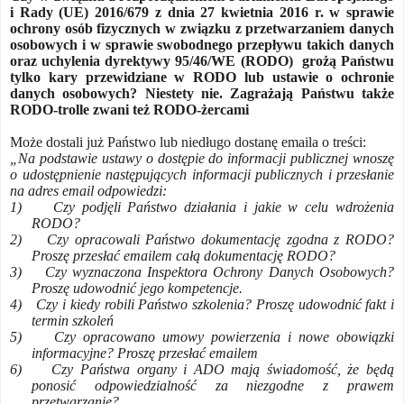
i Rady (UE) 2016/679 z dnia 27 kwietnia 2016 r. w sprawie
ochrony osób fizycznych w związku z przetwarzaniem danych
osobowych i w sprawie swobodnego przepływu takich danych
oraz uchylenia dyrektywy 95/46/WE (RODO)
grożą Państwu
tylko kary przewidziane w RODO lub ustawie o ochronie
danych osobowych? Niestety nie. Zagrażają Państwu także
RODO-trolle zwani też RODO-żercami
Może dostali już Państwo lub niedługo dostanę emaila o treści:
„Na podstawie ustawy o dostępie do informacji publicznej wnoszę
o udostępnienie następujących informacji publicznych i przesłanie
na adres email odpowiedzi:
1)
Czy podjęli Państwo działania i jakie w celu wdrożenia
RODO?
2)
Czy opracowali Państwo dokumentację zgodna z RODO?
Proszę przesłać emailem całą dokumentację RODO?
3)
Czy wyznaczona Inspektora Ochrony Danych Osobowych?
Proszę udowodnić jego kompetencje.
4)
Czy i kiedy robili Państwo szkolenia? Proszę udowodnić fakt i
termin szkoleń
5)
Czy opracowano umowy powierzenia i nowe obowiązki
informacyjne? Proszę przesłać emailem
6)
Czy Państwa organy i ADO mają świadomość, że będą
ponosić odpowiedzialność za niezgodne z prawem
przetwarzanie?