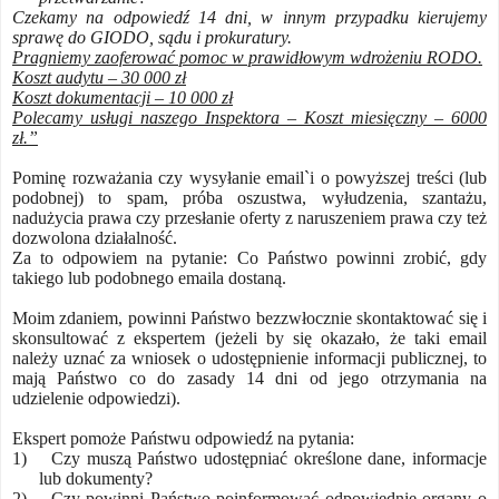
Czekamy na odpowiedź 14 dni, w innym przypadku kierujemy
sprawę do GIODO, sądu i prokuratury.
Pragniemy zaoferować pomoc w prawidłowym wdrożeniu RODO.
Koszt audytu – 30 000 zł
Koszt dokumentacji – 10 000 zł
Polecamy usługi naszego Inspektora – Koszt miesięczny – 6000
zł.”
Pominę rozważania czy wysyłanie email`i o powyższej treści (lub
podobnej) to spam, próba oszustwa, wyłudzenia, szantażu,
nadużycia prawa czy przesłanie oferty z naruszeniem prawa czy też
dozwolona działalność.
Za to odpowiem na pytanie: Co Państwo powinni zrobić, gdy
takiego lub podobnego emaila dostaną.
Moim zdaniem, powinni Państwo bezzwłocznie skontaktować się i
skonsultować z ekspertem (jeżeli by się okazało, że taki email
należy uznać za wniosek o udostępnienie informacji publicznej, to
mają Państwo co do zasady 14 dni od jego otrzymania na
udzielenie odpowiedzi).
Ekspert pomoże Państwu odpowiedź na pytania:
1)
Czy muszą Państwo udostępniać określone dane, informacje
lub dokumenty?
2)
Czy powinni Państwo poinformować odpowiednie organy o