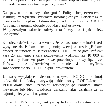
podejrzeniu popełnienia przestępstwa?
Na pewno nie należy udostępniać Polityk bezpieczeństwa i
Instrukcji zarządzania systemem informatycznym. Potwierdza to
orzecznictwo Sądów Administracyjnych oraz opinia GIODO
(wydana na gruncie obecnie obowiązującej ustawy).
W pozostałym zakresie należy ustalić czy, co i jak należy
udostępnić.
Z mojego doświadczenia wynika, że w następnej kolejności będą
wysyłane do Państwa emaile, mniej więcej o treści: „Państwa
procedury, umowy itp. są niezgodne z RODO, za co grozi Państwu
kara 20 mln euro i kara pozbawienia wolności. Za 40 000 zł
opracujemy Państwu prawidłowe procedury, umowy itp. Jeżeli
Państwo
nie odpowiedzą w terminie 14 dni wyślemy
zawiadomienie do GIODO, Sądu i prokuratora”.
Ja osoby wysyłające takie emaile nazywam RODO-trolle (moje
koleżanki i koledzy nazywają takie osoby RODO-żercami).
RODO-trolle chcą „zarobić” wykorzystując Państwa strach,
niewiedzę lub błąd. Osobiście uważam, takie działania za co
najmniej nieetyczne i naganne.
To, że RODO-trolle się uaktywnią było dla ekspertów rzeczą