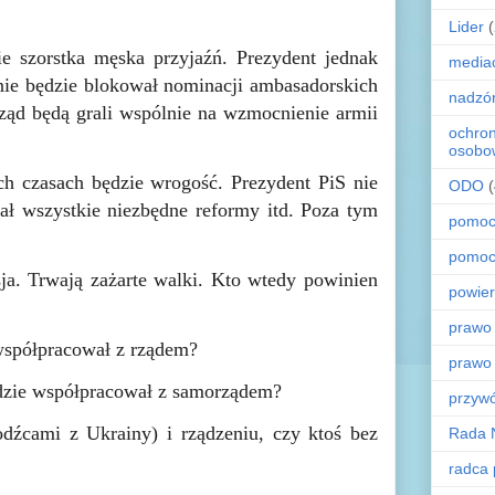
.
Lider
e szorstka męska przyjaźń. Prezydent jednak
media
 nie będzie blokował nominacji ambasadorskich
nadzó
ząd będą grali wspólnie na wzmocnienie armii
ochro
osobo
h czasach będzie wrogość. Prezydent PiS nie
ODO
ał wszystkie niezbędne reformy itd. Poza tym
pomoc
pomoc
ja. Trwają zażarte walki. Kto wtedy powinien
powier
prawo
 współpracował z rządem?
prawo
ędzie współpracował z samorządem?
przyw
dźcami z Ukrainy) i rządzeniu, czy ktoś bez
Rada 
radca