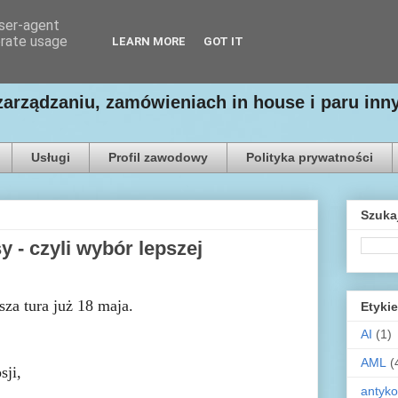
user-agent
erate usage
LEARN MORE
GOT IT
zarządzaniu, zamówieniach in house i paru in
Usługi
Profil zawodowy
Polityka prywatności
Szuka
 - czyli wybór lepszej
za tura już 18 maja.
Etykie
AI
(1)
AML
(
sji,
antyko