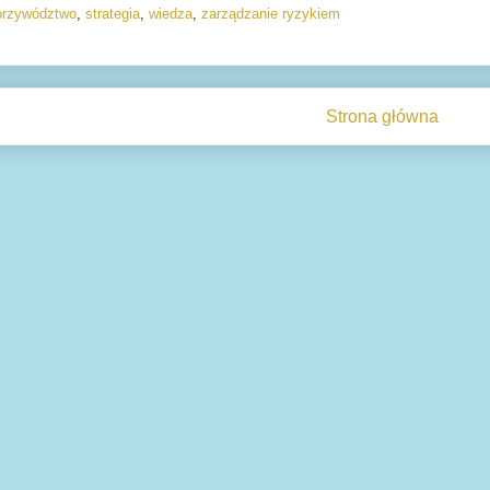
przywództwo
,
strategia
,
wiedza
,
zarządzanie ryzykiem
Strona główna