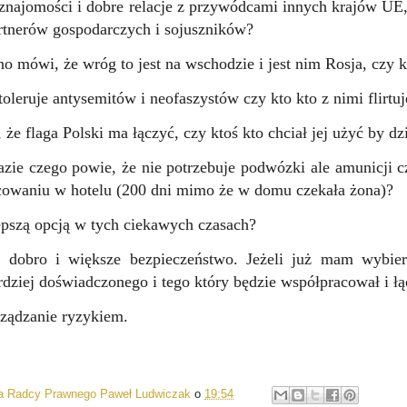
znajomości i dobre relacje z przywódcami innych krajów UE, 
tnerów gospodarczych i sojuszników?
no mówi, że wróg to jest na wschodzie i jest nim Rosja, czy
toleruje antysemitów i neofaszystów czy kto kto z nimi flirtuj
 że flaga Polski ma łączyć, czy ktoś kto chciał jej użyć by dz
azie czego powie, że nie potrzebuje podwózki ale amunicji c
cowaniu w hotelu (200 dni mimo że w domu czekała żona)?
epszą opcją w tych ciekawych czasach?
 dobro i większe bezpieczeństwo. Jeżeli już mam wybier
dziej doświadczonego i tego który będzie współpracował i łącz
rządzanie ryzykiem.
ia Radcy Prawnego Paweł Ludwiczak
o
19:54