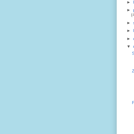
►
►
(
►
►
►
▼