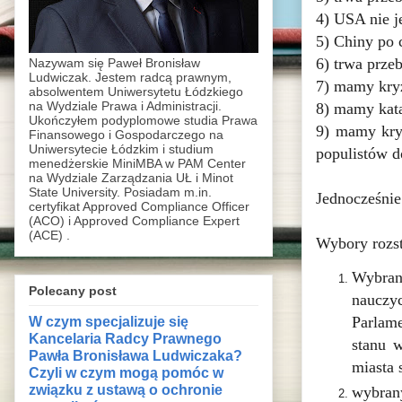
4) USA nie 
5) Chiny po 
6) trwa prze
Nazywam się Paweł Bronisław
Ludwiczak. Jestem radcą prawnym,
7) mamy kry
absolwentem Uniwersytetu Łódzkiego
na Wydziale Prawa i Administracji.
8) mamy kata
Ukończyłem podyplomowe studia Prawa
9) mamy kryz
Finansowego i Gospodarczego na
Uniwersytecie Łódzkim i studium
populistów d
menedżerskie MiniMBA w PAM Center
na Wydziale Zarządzania UŁ i Minot
State University. Posiadam m.in.
Jednocześnie
certyfikat Approved Compliance Officer
(ACO) i Approved Compliance Expert
(ACE) .
Wybory rozs
Wybran
Polecany post
nauczy
W czym specjalizuje się
Parlame
Kancelaria Radcy Prawnego
stanu 
Pawła Bronisława Ludwiczaka?
miasta 
Czyli w czym mogą pomóc w
związku z ustawą o ochronie
wybran