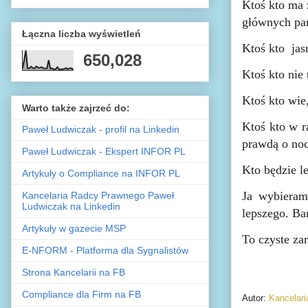
Ktoś kto ma 
głównych par
Łączna liczba wyświetleń
Ktoś kto jas
650,028
Ktoś kto nie 
Ktoś kto wie,
Warto także zajrzeć do:
Ktoś kto w r
Paweł Ludwiczak - profil na Linkedin
prawdą o no
Paweł Ludwiczak - Ekspert INFOR PL
Kto będzie l
Artykuły o Compliance na INFOR PL
Ja wybieram
Kancelaria Radcy Prawnego Paweł
Ludwiczak na Linkedin
lepszego. Bar
Artykuły w gazecie MSP
To czyste za
E-NFORM - Platforma dla Sygnalistów
Strona Kancelarii na FB
Compliance dla Firm na FB
Autor:
Kancelar