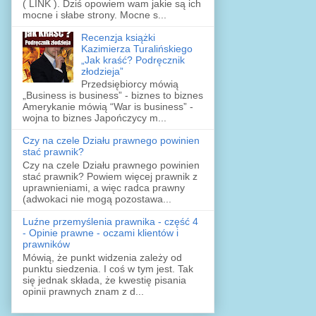
( LINK ). Dziś opowiem wam jakie są ich
mocne i słabe strony. Mocne s...
Recenzja książki
Kazimierza Turalińskiego
„Jak kraść? Podręcznik
złodzieja”
Przedsiębiorcy mówią
„Business is business” - biznes to biznes
Amerykanie mówią “War is business” -
wojna to biznes Japończycy m...
Czy na czele Działu prawnego powinien
stać prawnik?
Czy na czele Działu prawnego powinien
stać prawnik? Powiem więcej prawnik z
uprawnieniami, a więc radca prawny
(adwokaci nie mogą pozostawa...
Luźne przemyślenia prawnika - część 4
- Opinie prawne - oczami klientów i
prawników
Mówią, że punkt widzenia zależy od
punktu siedzenia. I coś w tym jest. Tak
się jednak składa, że kwestię pisania
opinii prawnych znam z d...