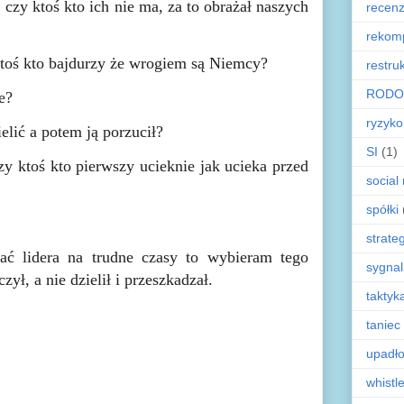
czy ktoś kto ich nie ma, za to obrażał naszych
recenz
rekom
 ktoś kto bajdurzy że wrogiem są Niemcy?
restru
RODO
e?
ryzyko
ielić a potem ją porzucił?
SI
(1)
zy ktoś kto pierwszy ucieknie jak ucieka przed
social
spółki
strate
ać lidera na trudne czasy to wybieram tego
sygnal
ył, a nie dzielił i przeszkadzał.
taktyk
taniec
upadł
whistl