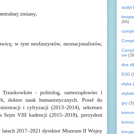
audyt
metralnej zmiany,
bezpi
(84)
compl
Compl
wicę, w tym neofaszystów, neonacjonalistów,
Compl
ów
(26
due di
ESG
(
etyka
Trzaskowkim - politolog, samorządowiec i
etykie
ich, doktor nauk humanistycznych. Poseł do
gry
(3)
nistracji i cyfryzacji (2013–2014), sekretarz
komun
a Sejm VIII kadencji (2015–2018), prezydent
konces
 latach 2017–2021 dyrektor Muzeum II Wojny
korupc