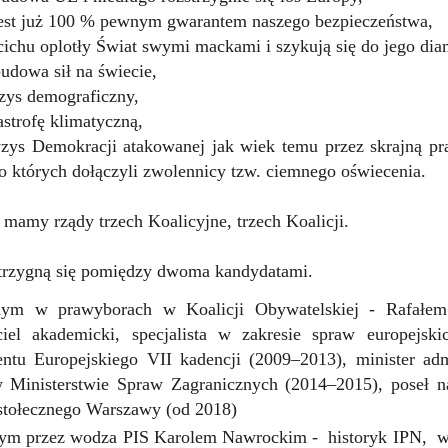
jest już 100 % pewnym gwarantem naszego bezpieczeństwa,
cichu oplotły Świat swymi mackami i szykują się do jego dia
budowa sił na świecie,
zys demograficzny,
strofę klimatyczną,
ys Demokracji atakowanej jak wiek temu przez skrajną pra
o których dołączyli zwolennicy tzw. ciemnego oświecenia.
 mamy rządy trzech Koalicyjne, trzech Koalicji.
trzygną się pomiędzy dwoma kandydatami.
ym w prawyborach w Koalicji Obywatelskiej - Rafałem 
ciel akademicki, specjalista w zakresie spraw europejsk
ntu Europejskiego VII kadencji (2009–2013), minister admi
w Ministerstwie Spraw Zagranicznych (2014–2015), poseł n
stołecznego Warszawy (od 2018)
ym przez wodza PIS Karolem Nawrockim - historyk IPN, w