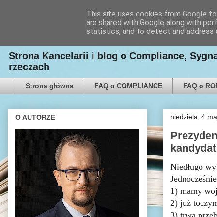
This site uses cookies from Google to 
are shared with Google along with per
Kancelaria Radcy Prawn
statistics, and to detect and address 
Strona Kancelarii i blog o Compliance, Syg
rzeczach
Strona główna
FAQ o COMPLIANCE
FAQ o R
niedziela, 4 m
O AUTORZE
Prezydent
kandydat
Niedługo wyb
Jednocześnie
1) mamy wojn
2) już toczy
3) trwa prze