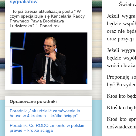
sygnalistów
Światow
To już trzecia aktualizacja postu " W
Jeżeli wygr
czym specjalizuje się Kancelaria Radcy
Prawnego Pawła Bronisława
będzie współ
Ludwiczaka? ". Ponad rok ...
oraz nie będ
oraz pozycji
Jeżeli wygr
będzie współ
wróci obraża
Proponuję so
być Prezyden
Ktoś kto będ
Opracowane poradniki
Ktoś kto będ
Poradnik „Jak udzielić zamówienia in
house w 4 krokach – krótka ściąga”
Ktoś kto spr
Poradnik: Co RODO zmieniło w polskim
doświadczeni
prawie – krótka ściąga