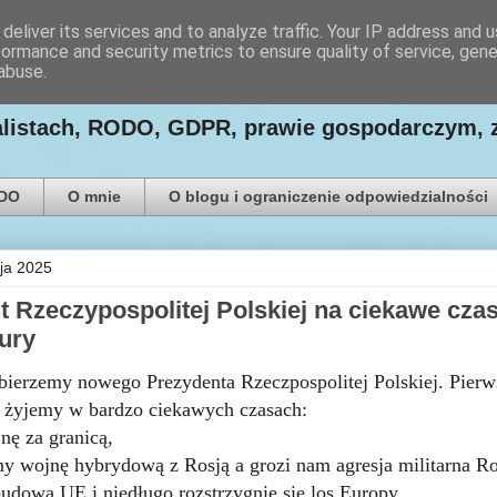
deliver its services and to analyze traffic. Your IP address and 
formance and security metrics to ensure quality of service, gen
ego Paweł Ludwiczak
abuse.
nalistach, RODO, GDPR, prawie gospodarczym, 
ODO
O mnie
O blogu i ograniczenie odpowiedzialności
aja 2025
 Rzeczypospolitej Polskiej na ciekawe czasy
ury
ierzemy nowego Prezydenta Rzeczpospolitej Polskiej. Pierws
 żyjemy w bardzo ciekawych czasach:
ę za granicą,
my wojnę hybrydową z Rosją a grozi nam agresja militarna Ro
budowa UE i niedługo rozstrzygnie się los Europy,