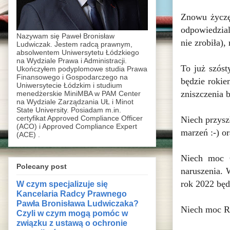
Znowu życzę
odpowiedzial
Nazywam się Paweł Bronisław
nie zrobiła),
Ludwiczak. Jestem radcą prawnym,
absolwentem Uniwersytetu Łódzkiego
na Wydziale Prawa i Administracji.
To już szóst
Ukończyłem podyplomowe studia Prawa
Finansowego i Gospodarczego na
będzie rokie
Uniwersytecie Łódzkim i studium
zniszczenia b
menedżerskie MiniMBA w PAM Center
na Wydziale Zarządzania UŁ i Minot
State University. Posiadam m.in.
certyfikat Approved Compliance Officer
Niech przysz
(ACO) i Approved Compliance Expert
marzeń :-) o
(ACE) .
Niech moc C
Polecany post
naruszenia.
rok 2022 będ
W czym specjalizuje się
Kancelaria Radcy Prawnego
Pawła Bronisława Ludwiczaka?
Niech moc R
Czyli w czym mogą pomóc w
związku z ustawą o ochronie