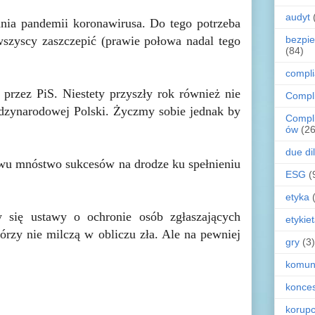
audyt
ia pandemii koronawirusa. Do tego potrzeba
bezpi
wszyscy zaszczepić (prawie połowa nadal tego
(84)
compl
 przez PiS. Niestety przyszły rok również nie
Compl
ędzynarodowej Polski. Życzmy sobie jednak by
Compl
ów
(26
due di
stwu mnóstwo sukcesów na drodze ku spełnieniu
ESG
(
etyka
 się ustawy o ochronie osób zgłaszających
etykie
y nie milczą w obliczu zła. Ale na pewniej
gry
(3)
komun
konces
korupc