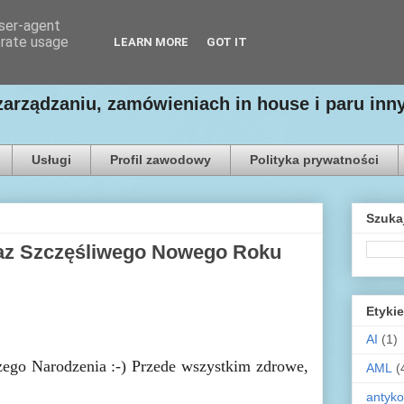
user-agent
erate usage
LEARN MORE
GOT IT
zarządzaniu, zamówieniach in house i paru in
Usługi
Profil zawodowy
Polityka prywatności
Szuka
raz Szczęśliwego Nowego Roku
Etykie
AI
(1)
ego Narodzenia :-) Przede wszystkim zdrowe,
AML
(
antyko