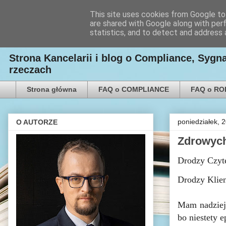
This site uses cookies from Google to 
are shared with Google along with per
Kancelaria Radcy Prawn
statistics, and to detect and address 
Strona Kancelarii i blog o Compliance, Syg
rzeczach
Strona główna
FAQ o COMPLIANCE
FAQ o R
poniedziałek, 
O AUTORZE
Zdrowych
Drodzy Czytel
Drodzy Klien
Mam nadzieję
bo niestety 