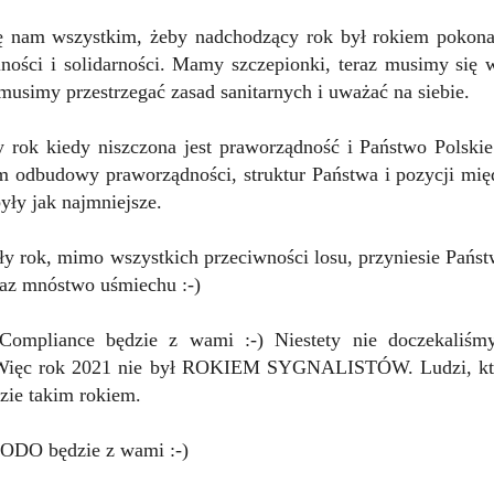
 nam wszystkim, żeby nadchodzący rok był rokiem pokonan
ności i solidarności. Mamy szczepionki, teraz musimy się 
 musimy przestrzegać zasad sanitarnych i uważać na siebie.
y rok kiedy niszczona jest praworządność i Państwo Polskie
m odbudowy praworządności, struktur Państwa i pozycji mi
yły jak najmniejsze.
ły rok, mimo wszystkich przeciwności losu, przyniesie Pań
raz mnóstwo uśmiechu :-)
ompliance będzie z wami :-) Niestety nie doczekaliśmy
 Więc rok 2021 nie był ROKIEM SYGNALISTÓW. Ludzi, którz
zie takim rokiem.
ODO będzie z wami :-)