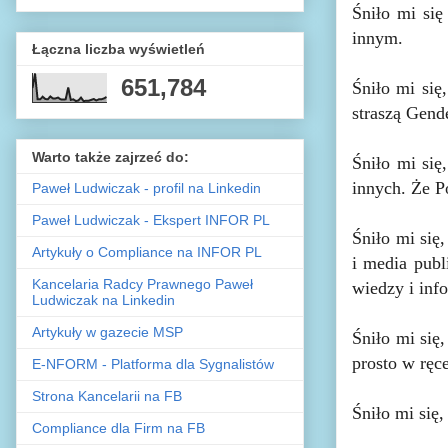
Śniło mi się
innym.
Łączna liczba wyświetleń
651,784
Śniło mi się,
straszą Gend
Warto także zajrzeć do:
Śniło mi się,
innych. Że P
Paweł Ludwiczak - profil na Linkedin
Paweł Ludwiczak - Ekspert INFOR PL
Śniło mi się
Artykuły o Compliance na INFOR PL
i media publ
Kancelaria Radcy Prawnego Paweł
wiedzy i info
Ludwiczak na Linkedin
Artykuły w gazecie MSP
Śniło mi się
prosto w ręce
E-NFORM - Platforma dla Sygnalistów
Strona Kancelarii na FB
Śniło mi się
Compliance dla Firm na FB