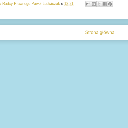
ia Radcy Prawnego Paweł Ludwiczak
o
12:21
Strona główna