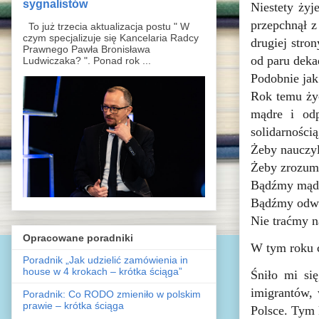
sygnalistów
Niestety ży
przepchnął 
To już trzecia aktualizacja postu " W
czym specjalizuje się Kancelaria Radcy
drugiej stro
Prawnego Pawła Bronisława
od paru dekad
Ludwiczaka? ". Ponad rok ...
Podobnie jak
Rok temu życ
mądre i odp
solidarności
Żeby nauczyl
Żeby zrozumi
Bądźmy mąd
B
ądźmy odwa
Nie traćmy n
Opracowane poradniki
W tym roku c
Poradnik „Jak udzielić zamówienia in
house w 4 krokach – krótka ściąga”
Śniło mi si
imigrantów,
Poradnik: Co RODO zmieniło w polskim
prawie – krótka ściąga
Polsce. Tym 