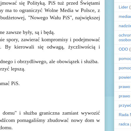
jmować się Polityką. PiS tuż przed Świętami
Lider
ny ma to ograniczyć Wolne Media w Polsce, z
media
 budżetowej, "Nowego Wału PiS", największej
nadzó
ne zawsze były, są i będą.
ochro
nie spory, zawierać kompromisy i podejmować
osobo
. By kierowali się odwagą, życzliwością i
ODO
pomoc
udnego i obrzydliwego, ale obowiązek i służba.
pomoc
rzyć lepszą.
powier
amać PiS.
prawo
prawo
przyw
 domu" i służba graniczna zamiast wywozić
Rada 
Uchodźcom pomagaliśmy zbudować nowy dom w
radca
 domu.