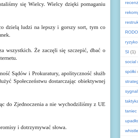
recenz
 staliśmy się Wielcy. Wielcy dzięki pomaganiu
rekom
restru
co dzielą ludzi na lepszy i gorszy sort, tym co
RODO
unek.
ryzyko
 za wszystkich. Że zaczęli się szczepić, dbać o
SI
(1)
ternetu.
social
spółki
ność Sądów i Prokuratury, apolityczność służb
służyć Społeczeństwu dostarczając obiektywnej
strate
sygnal
taktyk
ząc do Zjednoczenia a nie wychodziliśmy z UE
taniec
upadł
promisy i dotrzymywać słowa.
whistl