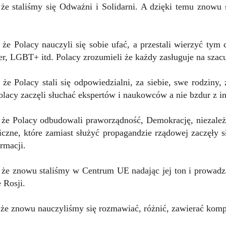
 że staliśmy się Odważni i Solidarni. A dzięki temu znowu
 że Polacy nauczyli się sobie ufać, a przestali wierzyć tym 
er, LGBT+ itd. Polacy zrozumieli że każdy zasługuje na szac
 że Polacy stali się odpowiedzialni, za siebie, swe rodziny,
olacy zaczęli słuchać ekspertów i naukowców a nie bzdur z in
, że Polacy odbudowali praworządność, Demokrację, niezależ
iczne, które zamiast służyć propagandzie rządowej zaczęły 
rmacji.
, że znowu staliśmy w Centrum UE nadając jej ton i prowad
 Rosji.
, że znowu nauczyliśmy się rozmawiać, różnić, zawierać kom