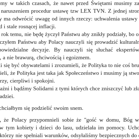
jemy w takich czasach, że nawet przed Świętami musimy za
z naruszeniem procedur ustawę tzw LEX TVN. Z jednej stro
ny ma odwrócić uwagę od innych rzeczy: uchwalenia ustawy
 i stale rosnącej inflacji.
 rok temu, nie będę życzył Państwu aby znikły podziały, bo o
zyłem Państwu aby Polacy nauczyli się prowadzić kultural
owiedzialne decyzje. By nauczyli się słuchać ekspertów
ą, a nie brawurą, chciwością i egoizmem.
i się być obywatelami i zrozumieli, że Polityka to nie coś br
eli, że Polityka jest taka jak Społeczeństwo i musimy ją stwo
rzy,
cierpliwi i spokojni.
żni i bądźmy Solidarni z tymi których chce zniszczyć lub zł
adziei.
hciałbym się podzielić swoim snem.
ę, że Polacy przypomnieli sobie że "gość w domu, Bóg w
 w tym kobiety i dzieci do lasu, udzielała im pomocy. 
którzy nie spełniali warunków, odsyłaliśmy bezpiecznych do