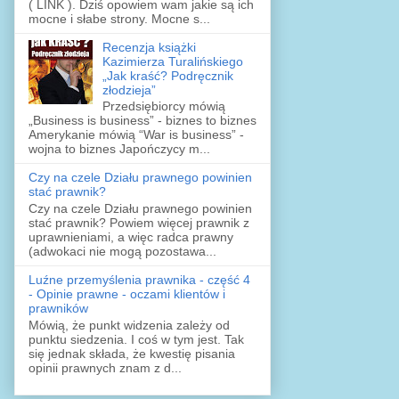
( LINK ). Dziś opowiem wam jakie są ich
mocne i słabe strony. Mocne s...
Recenzja książki
Kazimierza Turalińskiego
„Jak kraść? Podręcznik
złodzieja”
Przedsiębiorcy mówią
„Business is business” - biznes to biznes
Amerykanie mówią “War is business” -
wojna to biznes Japończycy m...
Czy na czele Działu prawnego powinien
stać prawnik?
Czy na czele Działu prawnego powinien
stać prawnik? Powiem więcej prawnik z
uprawnieniami, a więc radca prawny
(adwokaci nie mogą pozostawa...
Luźne przemyślenia prawnika - część 4
- Opinie prawne - oczami klientów i
prawników
Mówią, że punkt widzenia zależy od
punktu siedzenia. I coś w tym jest. Tak
się jednak składa, że kwestię pisania
opinii prawnych znam z d...