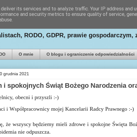
deliver its services and to analyze traffic. Your IP address and 
formance and security metrics to ensure quality of service, gen
ego Paweł Ludwiczak
abuse.
nalistach, RODO, GDPR, prawie gospodarczym, 
ODO
O mnie
O blogu i ograniczenie odpowiedzialności
20 grudnia 2021
 i spokojnych Świąt Bożego Narodzenia o
nicy, obecni i przyszli :-)
ci i Współpracownicy mojej Kancelarii Radcy Prawnego :-)
, że wszyscy będziemy mieli zdrowe i spokojne Święta Boż
epidemia nie odpuszcza.