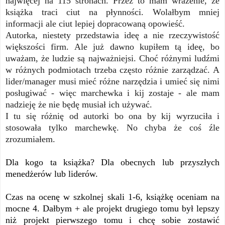
najwięcej na 115 stronach. Przez to mam wrażenie, że
książka traci ciut na płynności. Wolałbym mniej
informacji ale ciut lepiej dopracowaną opowieść.
Autorka, niestety przedstawia ideę a nie rzeczywistość
większości firm. Ale już dawno kupiłem tą ideę, bo
uważam, że ludzie są najważniejsi. Choć różnymi ludźmi
w różnych podmiotach trzeba często różnie zarządzać. A
lider/manager musi mieć różne narzędzia i umieć się nimi
posługiwać - więc marchewka i kij zostaje - ale mam
nadzieję że nie będę musiał ich używać.
I tu się różnię od autorki bo ona by kij wyrzuciła i
stosowała tylko marchewkę. No chyba że coś źle
zrozumiałem.
Dla kogo ta książka? Dla obecnych lub przyszłych
menedżerów lub liderów.
Czas na ocenę w szkolnej skali 1-6, książkę oceniam na
mocne 4. Dałbym + ale projekt drugiego tomu był lepszy
niż projekt pierwszego tomu i chcę sobie zostawić