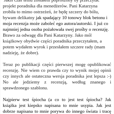
projekt poradnika dla menedżerów. Pani Katarzyna
zrobiła to mimo ostrzeżeń, że będę szczery do bólu,
bywam delikatny
jak spadający 10 tonowy blok betonu i
moja recenzja może zaboleć ego autora/autorski. I już co
najmniej jedna osoba pożałowała swej prośby
o recenzję
.
Brawo za odwagę dla Pani Katarzyny. Jako mól
książkowy obydwie części poradnika przeczytałem, a
potem wydałem wyrok i przesłałem szczere rady (mam
nadzieję, że dobre).
Teraz po publikacji części pierwszej mogę opublikować
recenzję. Nie wiem co prawda czy to wynik mojej opinii
czy innych ale ostateczna wersja poradnika jest lepsza :-)
No ale jedziemy z recenzją, według znanego i
sprawdzonego szablonu.
Najpierw test śpiocha (a co to jest test śpiocha? Jak
książka jest kiepsko napisana to mnie usypia. Jak jest
dobrze napisana to mnie porywa do innego świata i tracę