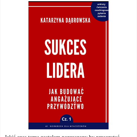
Jakiś czas temu zostałem poproszony by przeczytać