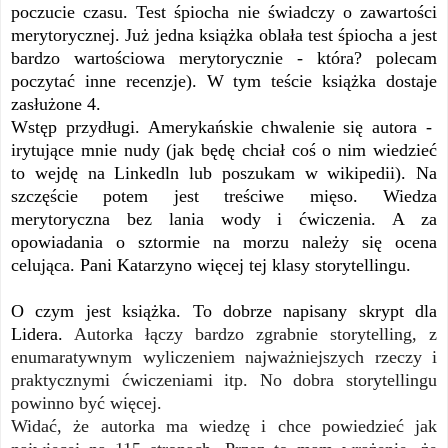
poczucie czasu. Test śpiocha nie świadczy o zawartości
merytorycznej. Już jedna książka oblała test śpiocha a jest
bardzo wartościowa merytorycznie - która? polecam
poczytać inne recenzje). W tym teście książka dostaje
zasłużone 4.
Wstęp przydługi. Amerykańskie chwalenie się autora -
irytujące mnie nudy (jak będę chciał coś o nim wiedzieć
to wejdę na Linkedln lub poszukam w wikipedii). Na
szczęście potem jest treściwe mięso. Wiedza
merytoryczna bez lania wody i ćwiczenia. A za
opowiadania o sztormie na morzu należy się ocena
celująca. Pani Katarzyno więcej tej klasy storytellingu.
O czym jest książka. To dobrze napisany skrypt dla
Lidera.
Autorka łączy bardzo zgrabnie storytelling, z
enumaratywnym wyliczeniem najważniejszych rzeczy i
praktycznymi ćwiczeniami itp. No dobra storytellingu
powinno być więcej.
Widać, że autorka ma wiedzę i chce powiedzieć jak