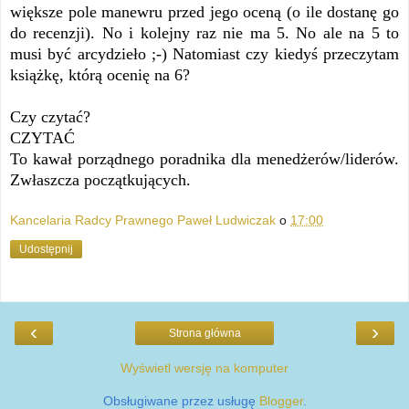
większe pole manewru przed jego oceną (o ile dostanę go
do recenzji). No i kolejny raz nie ma 5. No ale na 5 to
musi być arcydzieło ;-) Natomiast czy kiedyś przeczytam
książkę, którą ocenię na 6?
Czy czytać?
CZYTAĆ
To kawał porządnego poradnika dla menedżerów/liderów.
Zwłaszcza początkujących.
Kancelaria Radcy Prawnego Paweł Ludwiczak
o
17:00
Udostępnij
‹
›
Strona główna
Wyświetl wersję na komputer
Obsługiwane przez usługę
Blogger
.