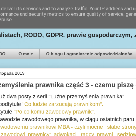
deliver its services and to analyze traffic. Your IP address and 
formance and security metrics to ensure quality of service, gen
ego Paweł Ludwiczak
abuse.
nalistach, RODO, GDPR, prawie gospodarczym, 
ODO
O mnie
O blogu i ograniczenie odpowiedzialności
istopada 2019
zemyślenia prawnika część 3 - czemu pisz
uż dwa posty z serii "Luźne przemyślenia prawnika"
podtytule
"Co ludzie zarzucają prawnikom".
tytule
"Po co komu zawodowy prawnik".
awodzie zawodowego prawnika, w ciągu ostatnich paru 
awodowemu prawnikowi MBA - czyli mocne i słabe stro
zawodowi prawnicy: adwokaci, radcy prawni, sędziowi