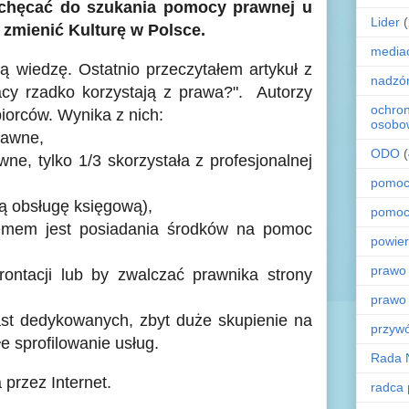
achęcać do szukania pomocy prawnej u
Lider
zmienić Kulturę w Polsce.
media
 wiedzę. Ostatnio przeczytałem artykuł z
nadzó
cy rzadko korzystają z prawa?". Autorzy
ochro
iorców. Wynika z nich:
osobo
rawne,
ODO
e, tylko 1/3 skorzystała z profesjonalnej
pomoc
ą obsługę księgową),
pomoc
lemem jest posiadania środków na pomoc
powier
prawo
ontacji lub by zwalczać prawnika strony
prawo
st dedykowanych, zbyt duże skupienie na
przyw
 sprofilowanie usług.
Rada 
a przez Internet.
radca