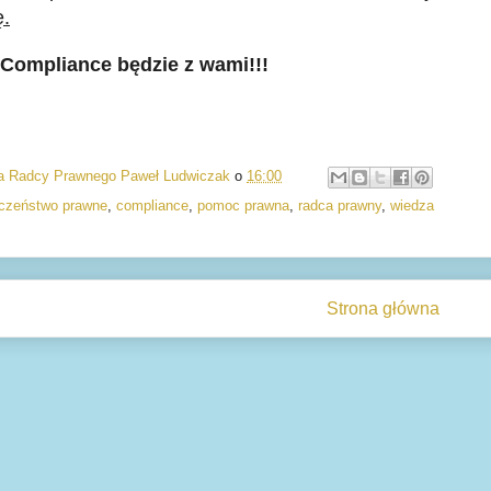
ę.
Compliance będzie z wami!!!
ia Radcy Prawnego Paweł Ludwiczak
o
16:00
czeństwo prawne
,
compliance
,
pomoc prawna
,
radca prawny
,
wiedza
Strona główna