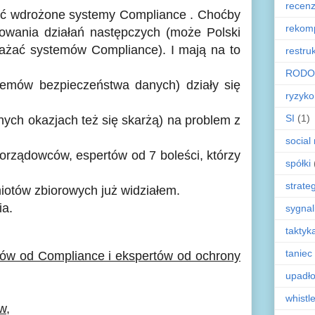
recenz
ieć wdrożone systemy Compliance . Choćby
rekom
owania działań następczych
(może Polski
wdrażać systemów Compliance)
. I mają na to
restru
RODO
temów bezpieczeństwa danych) działy się
ryzyko
SI
(1)
nych okazjach też się skarżą) na problem z
social
orządowców, espertów od 7 boleści, którzy
spółki
strate
iotów zbiorowych już widziałem.
ia.
sygnal
taktyk
taniec
ów od Compliance i ekspertów od ochrony
upadł
whistl
w,