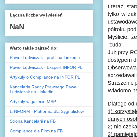
I teraz st
tylko w za
Łączna liczba wyświetleń
ustawodawca
NaN
półroku pod
Myślicie, 
"cuda".
Warto także zajrzeć do:
Już przy RO
Paweł Ludwiczak - profil na Linkedin
dostępem do 
Obserwowali
Paweł Ludwiczak - Ekspert INFOR PL
sprzedawali
Artykuły o Compliance na INFOR PL
Straszenie 
Kancelaria Radcy Prawnego Paweł
Wiadomo na s
Ludwiczak na Linkedin
Artykuły w gazecie MSP
Dlatego od 
1) korzyst
E-NFORM - Platforma dla Sygnalistów
danych oso
Strona Kancelarii na FB
2) nie czek
Compliance dla Firm na FB
3) pamiętaj