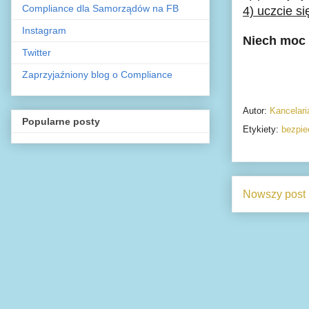
Compliance dla Samorządów na FB
4) uczcie si
Instagram
Niech moc 
Twitter
Zaprzyjaźniony blog o Compliance
Autor:
Kancelar
Popularne posty
Etykiety:
bezpie
Nowszy post