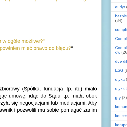
audyt
bezpi
(84)
compl
Compl
to w ogóle możliwe?"
Compl
 powinien mieć prawo do błędu?
"
ów
(26
due di
ESG
(
etyka
iorowy (Spółka, fundacja itp. itd) miało
etykie
jąc umowę, idąc do Sądu itp. miała obok
gry
(3)
yła się negocjacjami lub mediacjami. Aby
komun
rawnik i pozwolili mu sobie pomagać zanim
konces
korupc