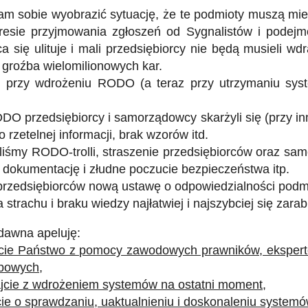
aram
sobie
wyobrazić sytuację, że te podmioty muszą m
kresie przyjmowania zgłoszeń od Sygnalistów i podejm
 się ulituje i mali przedsiębiorcy nie będą musieli 
 groźba wielomilionowych kar.
że przy wdrożeniu RODO (a teraz przy utrzymaniu sys
DO przedsiębiorcy i samorządowcy skarżyli się (przy in
rzetelnej informacji, brak wzorów itd.
śmy RODO-trolli, straszenie przedsiębiorców oraz sam
 dokumentację i złudne poczucie bezpieczeństwa itp.
przedsiębiorców nową ustawę o odpowiedzialności podm
trachu i braku wiedzy najłatwiej i najszybciej się zarab
dawna apeluję:
ajcie Państwo z pomocy zawodowych prawników, ekspert
bowych,
ajcie z wdrożeniem systemów na ostatni moment,
cie o sprawdzaniu, uaktualnieniu i doskonaleniu systemó