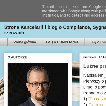
This site uses cookies from Google to 
are shared with Google along with per
Kancelaria Radcy Prawn
statistics, and to detect and address 
Strona Kancelarii i blog o Compliance, Syg
rzeczach
Strona główna
FAQ o COMPLIANCE
FAQ o R
niedziela, 17 l
O AUTORZE
Luźne pr
Napisałem j
Pierwszy o 
Drugi o pod
Ponadto o z
1)
"Po co z
2)
"Kim są 