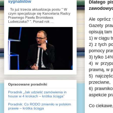
sygnalistów
Dlatego p
zawodowych
To już trzecia aktualizacja postu " W
czym specjalizuje się Kancelaria Radcy
Prawnego Pawła Bronisława
Ale oprócz 
Ludwiczaka? ". Ponad rok ...
Gazety pra
opisują tam
1) w ciągu 
2) z tych p
pomocy pra
3) tylko 14
4) w przyp
prawną, w p
5) najczęś
przeciwne,
Opracowane poradniki
6) prawnik
Poradnik „Jak udzielić zamówienia in
aspekcie pr
house w 4 krokach – krótka ściąga”
Poradnik: Co RODO zmieniło w polskim
Co ciekawe,
prawie – krótka ściąga