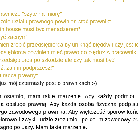
rawnicze "szyte na miarę"
czele Działu prawnego powinien stać prawnik"
 in house musi być menadżerem"
być zacnym"
ien zrobić przedsiębiorca by uniknąć błędów i czy jest 
edsiębiorca powinien mieć prawo do błędu? A pracownik
zedsiębiorca po szkodzie ale czy tak musi być"
ź, zanim podpiszesz!"
t radca prawny"
już mój czternasty post o prawnikach :-)
 ostatnio,
mam takie marzenie. Aby każdy podmiot zb
lną obsługę prawną. Aby każda osoba fizyczna podpisu
ego zawodowego prawnika. Aby większość sporów kończ
iorowe i zwykli ludzie zrozumieli po co im zawodowy p
agno po uszy. Mam takie marzenie.