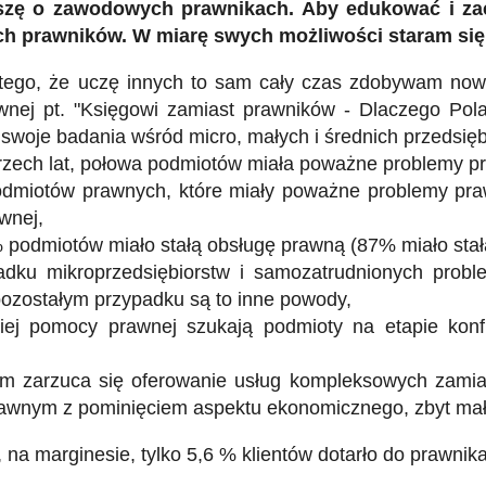
iszę o zawodowych prawnikach. Aby edukować i z
 prawników. W miarę swych możliwości staram się 
tego, że uczę innych to sam cały czas zdobywam nową
wnej pt. "Księgowi zamiast prawników - Dlaczego Pola
 swoje badania wśród micro, małych i średnich przedsięb
trzech lat, połowa podmiotów miała poważne problemy p
odmiotów prawnych, które miały poważne problemy prawn
wnej,
% podmiotów miało stałą obsługę prawną (87% miało stał
adku mikroprzedsiębiorstw i samozatrudnionych prob
ozostałym przypadku są to inne powody,
ciej pomocy prawnej szukają podmioty na etapie konfr
om zarzuca się oferowanie usług kompleksowych zamia
awnym z pominięciem aspektu ekonomicznego, zbyt małe
 na marginesie, tylko 5,6 % klientów dotarło do prawnik