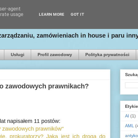
user-agent
erate usage
LEARN MORE
GOT IT
zarządzaniu, zamówieniach in house i paru in
Usługi
Profil zawodowy
Polityka prywatności
Szuka
ę o zawodowych prawnikach?
Etykie
AI
(1)
lat napisałem 11 postów:
AML
(
ny zawodowych prawników"
antyko
e, prokuratorzy? Jaka jest ich droga do