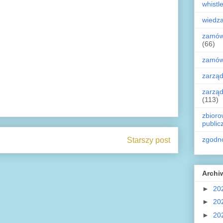
whistl
wiedz
zamówi
(66)
zamówi
zarząd
zarząd
(113)
zbioro
public
zgodn
Starszy post
Archi
►
20
►
20
►
20