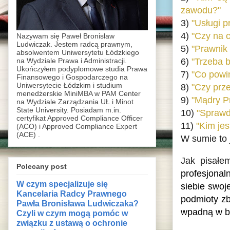
zawodu?"
3)
"Usługi p
4)
"Czy na 
Nazywam się Paweł Bronisław
Ludwiczak. Jestem radcą prawnym,
5)
"Prawnik
absolwentem Uniwersytetu Łódzkiego
6)
"Trzeba 
na Wydziale Prawa i Administracji.
Ukończyłem podyplomowe studia Prawa
7)
"Co powin
Finansowego i Gospodarczego na
Uniwersytecie Łódzkim i studium
8)
"Czy prz
menedżerskie MiniMBA w PAM Center
9)
"Mądry Pr
na Wydziale Zarządzania UŁ i Minot
State University. Posiadam m.in.
10)
"Sprawd
certyfikat Approved Compliance Officer
11)
"Kim jes
(ACO) i Approved Compliance Expert
(ACE) .
W sumie to 
Jak pisałem
Polecany post
profesjona
W czym specjalizuje się
siebie swoj
Kancelaria Radcy Prawnego
podmioty zb
Pawła Bronisława Ludwiczaka?
wpadną w b
Czyli w czym mogą pomóc w
związku z ustawą o ochronie