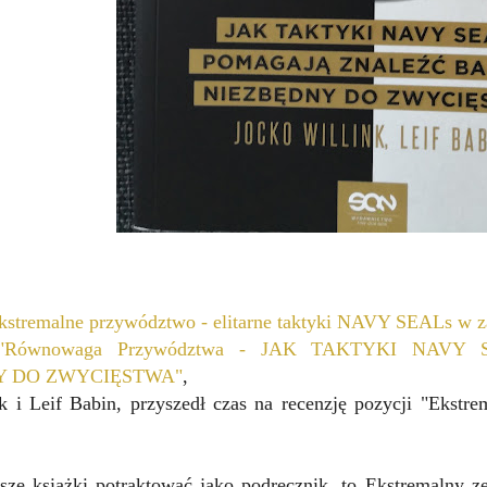
kstremalne przywództwo - elitarne taktyki NAVY SEALs w z
"
Równowaga Przywództwa - JAK TAKTYKI NAV
Y DO ZWYCIĘSTWA"
,
k i Leif Babin, przyszedł czas na recenzję pozycji "Ekstre
sze książki potraktować jako podręcznik, to Ekstremalny z