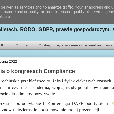
deliver its services and to analyze traffic. Your IP address and 
formance and security metrics to ensure quality of service, gen
ego Paweł Ludwiczak
abuse.
nalistach, RODO, GDPR, prawie gospodarczym, 
ODO
O mnie
O blogu i ograniczenie odpowiedzialności
eśnia 2022
ia o kongresach Compliance
arochińskie przekleństwo to, żebyś żył w ciekawych czasach.
 nam czym jest pandemia, wojna, rządy populistów i autok
ęście dla odmiany pozytywnie.
ześnia br. odbyła się II Konferencja DAPR pod tytułem "
K
 znowu nieziemskie podsumowanie mojej prezentacji.