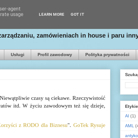
user-agent
erate usage
LEARN MORE
GOT IT
zarządzaniu, zamówieniach in house i paru in
Usługi
Profil zawodowy
Polityka prywatności
Szuka
 Niewątpliwie czasy są ciekawe. Rzeczywistość
ratów itd. W życiu zawodowym też się dzieje,
Etykie
AI
(1)
orzyści z RODO dla Biznesu
".
GoTek Rysuje
AML
(
antyko