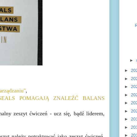
►
►
20
►
20
►
20
arządzaniu"
,
►
20
Y SEALS POMAGAJĄ ZNALEŹĆ BALANS
►
20
►
20
malny zeszyt ćwiczeń - ucz się, bądź liderem,
►
20
►
20
►
20
eszyt należy potraktować jako zeszyt ćwiczeń.