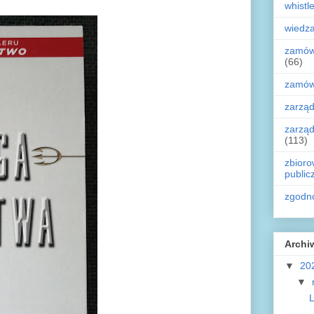
whistl
wiedz
zamówi
(66)
zamówi
zarząd
zarząd
(113)
zbioro
public
zgodn
Archi
▼
20
▼