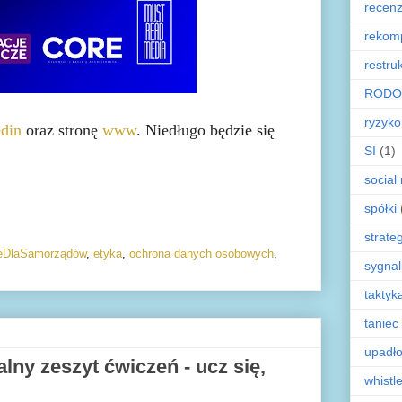
recenz
rekom
restru
RODO
ryzyko
din
oraz stronę
www
. Niedługo będzie się
SI
(1)
social
spółki
strate
eDlaSamorządów
,
etyka
,
ochrona danych osobowych
,
sygnal
taktyk
taniec
upadł
lny zeszyt ćwiczeń - ucz się,
whistl