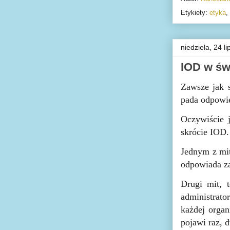
Etykiety:
etyka
,
niedziela, 24 l
IOD w św
Zawsze jak 
pada odpowi
Oczywiście 
skrócie IOD.
Jednym z mit
odpowiada za
Drugi mit, 
administrato
każdej organ
pojawi raz, 