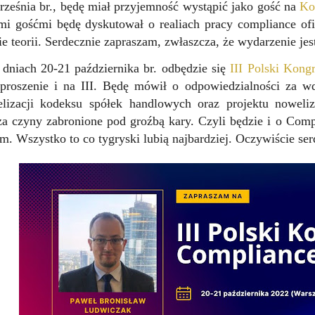
ześnia br., będę miał przyjemność wystąpić jako gość na
Ko
i gośćmi będę dyskutował o realiach pracy compliance ofi
ie teorii. Serdecznie zapraszam, zwłaszcza, że wydarzenie jes
dniach 20-21 października br. odbędzie się
III Polski Kong
aproszenie i na III. Będę mówił o odpowiedzialności za 
elizacji kodeksu spółek handlowych oraz projektu noweli
a czyny zabronione pod groźbą kary. Czyli będzie i o Comp
m. Wszystko to co tygryski lubią najbardziej. Oczywiście se