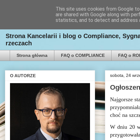
This site uses cookies from Google to 
are shared with Google along with per
Kancelaria Radcy Prawn
statistics, and to detect and address 
Strona Kancelarii i blog o Compliance, Syg
rzeczach
Strona główna
FAQ o COMPLIANCE
FAQ o R
sobota, 24 wrz
O AUTORZE
Ogłoszen
Najgorsze st
przypomniała
choć na szcz
W dniu 20 wr
przygotowała