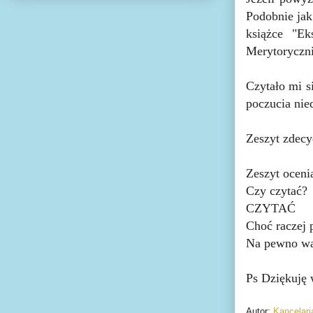
Podobnie jak
książce "E
Merytoryczni
Czytało mi s
poczucia nie
Zeszyt zdecy
Zeszyt oceni
Czy czytać?
CZYTAĆ
Choć raczej
Na pewno war
Ps Dziękuję
Autor:
Kancelar