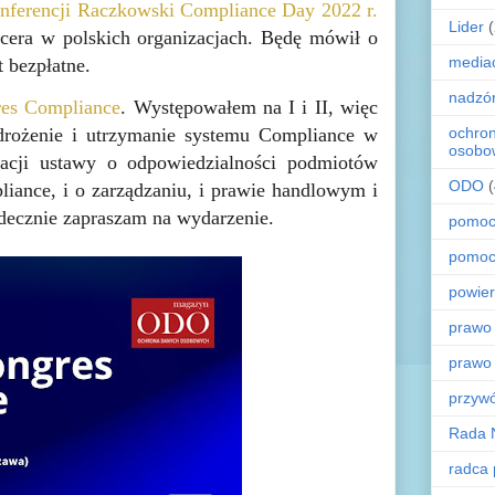
nferencji Raczkowski Compliance Day 2022 r.
Lider
cera w polskich organizacjach. Będę mówił o
media
t bezpłatne.
nadzó
res Compliance
. Występowałem na I i II, więc
ochro
wdrożenie i utrzymanie systemu Compliance w
osobo
zacji ustawy o odpowiedzialności podmiotów
ODO
liance, i o zarządzaniu, i prawie handlowym i
rdecznie zapraszam na wydarzenie.
pomoc
pomoc
powier
prawo
prawo
przyw
Rada 
radca