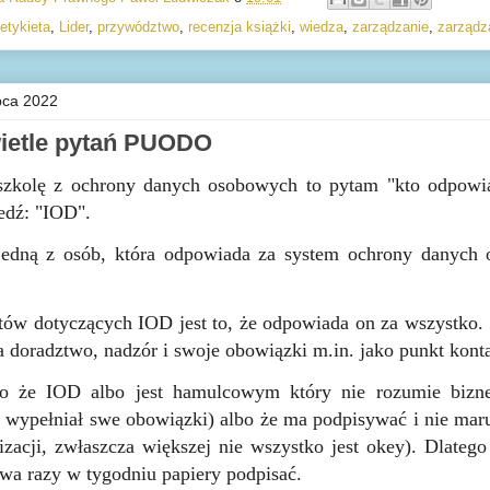
etykieta
,
Lider
,
przywództwo
,
recenzja książki
,
wiedza
,
zarządzanie
,
zarządz
ipca 2022
ietle pytań PUODO
szkolę z ochrony danych osobowych to pytam "kto odpowi
edź: "IOD".
jedną z osób, która odpowiada za system ochrony danych
ów dotyczących IOD jest to, że odpowiada on za wszystko.
 doradztwo, nadzór i swoje obowiązki m.in. jako punkt kont
to że IOD albo jest hamulcowym który nie rozumie biznes
r wypełniał swe obowiązki) albo że ma podpisywać i nie maru
izacji, zwłaszcza większej nie wszystko jest okey). Dlateg
dwa razy w tygodniu papiery podpisać.