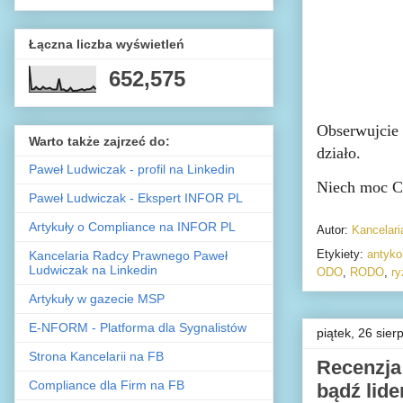
Łączna liczba wyświetleń
652,575
Obserwujcie 
Warto także zajrzeć do:
działo.
Paweł Ludwiczak - profil na Linkedin
Niech moc C
Paweł Ludwiczak - Ekspert INFOR PL
Artykuły o Compliance na INFOR PL
Autor:
Kancelar
Etykiety:
antyko
Kancelaria Radcy Prawnego Paweł
Ludwiczak na Linkedin
ODO
,
RODO
,
ry
Artykuły w gazecie MSP
E-NFORM - Platforma dla Sygnalistów
piątek, 26 sier
Strona Kancelarii na FB
Recenzja 
Compliance dla Firm na FB
bądź lide