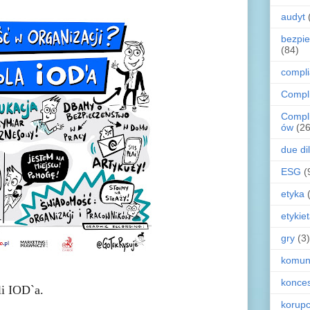
audyt
bezpi
(84)
compl
Compl
Compl
ów
(26
due di
ESG
(
etyka
etykie
gry
(3)
komun
konces
li IOD`a.
korupc