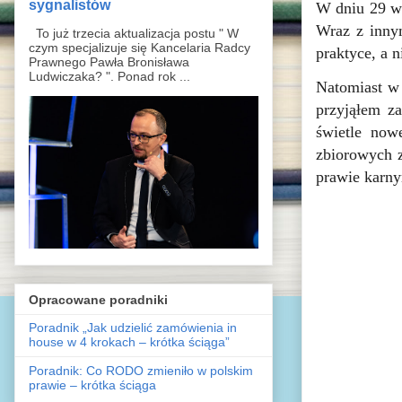
sygnalistów
W dniu 29 wr
Wraz z innym
To już trzecia aktualizacja postu " W
czym specjalizuje się Kancelaria Radcy
praktyce, a n
Prawnego Pawła Bronisława
Ludwiczaka? ". Ponad rok ...
Natomiast w 
przyjąłem z
świetle now
zbiorowych z
prawie karny
Opracowane poradniki
Poradnik „Jak udzielić zamówienia in
house w 4 krokach – krótka ściąga”
Poradnik: Co RODO zmieniło w polskim
prawie – krótka ściąga