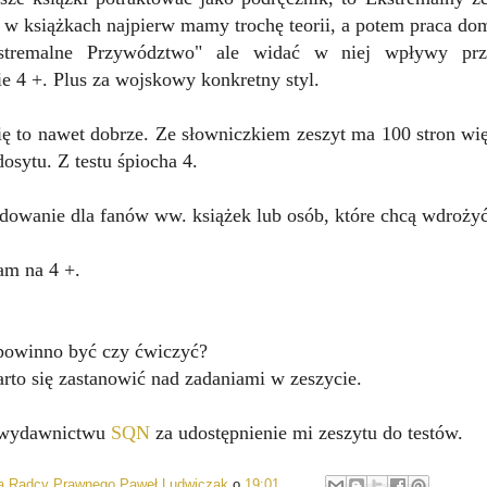
 w książkach najpierw mamy trochę teorii, a potem praca do
kstremalne Przywództwo" ale widać w niej wpływy pr
e 4 +. Plus za wojskowy konkretny styl.
ię to nawet dobrze. Ze słowniczkiem zeszyt ma 100 stron wię
dosytu. Z testu śpiocha 4.
dowanie dla fanów ww. książek lub osób, które chcą wdroż
am na 4 +.
 powinno być czy ćwiczyć?
to się zastanowić nad zadaniami w zeszycie.
wydawnictwu
SQN
za udostępnienie mi zeszytu do testów.
ia Radcy Prawnego Paweł Ludwiczak
o
19:01