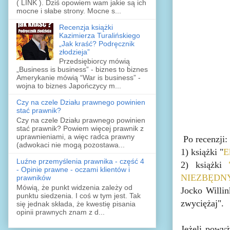
( LINK ). Dziś opowiem wam jakie są ich
mocne i słabe strony. Mocne s...
Recenzja książki
Kazimierza Turalińskiego
„Jak kraść? Podręcznik
złodzieja”
Przedsiębiorcy mówią
„Business is business” - biznes to biznes
Amerykanie mówią “War is business” -
wojna to biznes Japończycy m...
Czy na czele Działu prawnego powinien
stać prawnik?
Czy na czele Działu prawnego powinien
stać prawnik? Powiem więcej prawnik z
uprawnieniami, a więc radca prawny
Po recenzji:
(adwokaci nie mogą pozostawa...
1) książki "
E
Luźne przemyślenia prawnika - część 4
2) książki
- Opinie prawne - oczami klientów i
NIEZBĘDN
prawników
Mówią, że punkt widzenia zależy od
Jocko Willin
punktu siedzenia. I coś w tym jest. Tak
zwyciężaj".
się jednak składa, że kwestię pisania
opinii prawnych znam z d...
Jeżeli powyż