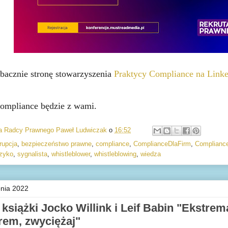
bacznie stronę stowarzyszenia
Praktycy Compliance na Linke
ompliance będzie z wami.
ia Radcy Prawnego Paweł Ludwiczak
o
16:52
rupcja
,
bezpieczeństwo prawne
,
compliance
,
ComplianceDlaFirm
,
Complianc
zyko
,
sygnalista
,
whistleblower
,
whistleblowing
,
wiedza
pnia 2022
książki Jocko Willink i Leif Babin "Ekstrema
rem, zwyciężaj"