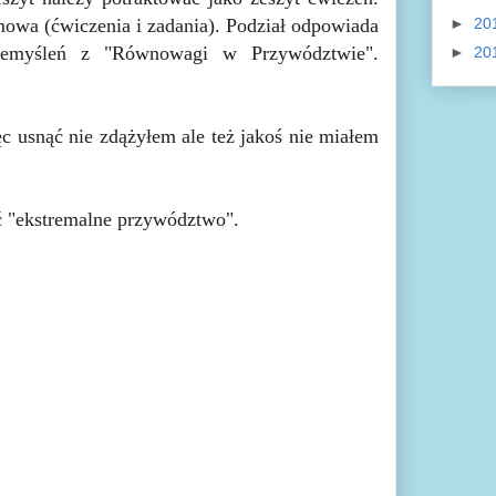
mowa (ćwiczenia i zadania). Podział odpowiada
►
20
zemyśleń z "Równowagi w Przywództwie".
►
20
c usnąć nie zdążyłem ale też jakoś nie miałem
yć "ekstremalne przywództwo".