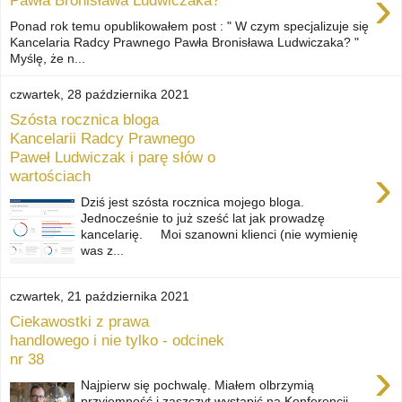
›
Pawła Bronisława Ludwiczaka?
Ponad rok temu opublikowałem post : " W czym specjalizuje się
Kancelaria Radcy Prawnego Pawła Bronisława Ludwiczaka? "
Myślę, że n...
czwartek, 28 października 2021
Szósta rocznica bloga
Kancelarii Radcy Prawnego
Paweł Ludwiczak i parę słów o
›
wartościach
Dziś jest szósta rocznica mojego bloga.
Jednocześnie to już sześć lat jak prowadzę
kancelarię. Moi szanowni klienci (nie wymienię
was z...
czwartek, 21 października 2021
Ciekawostki z prawa
handlowego i nie tylko - odcinek
nr 38
›
Najpierw się pochwalę. Miałem olbrzymią
przyjemność i zaszczyt wystąpić na Konferencji