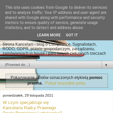
This site uses cookies from Google to deliver its services
Kancelaria Radcy
and to analyze traffic. Your IP address and user-agent are
shared with Google along with performance and security
Prawnego Paweł
metrics to ensure quality of service, generate usage
statistics, and to detect and address abuse.
Ludwiczak
LEARN MORE
GOT IT
Strona Kancelarii i blog o Compliance, Sygnalistach,
RODO, GDPR, prawie gospodarczym, zarządzaniu,
zamówieniach in house i paru innych ciekawych rzeczach
▼
Pokazywanie postów oznaczonych etykietą
pomoc
prawna
.
Pokaż wszystkie posty
poniedziałek, 29 listopada 2021
W czym specjalizuje się
Kancelaria Radcy Prawnego