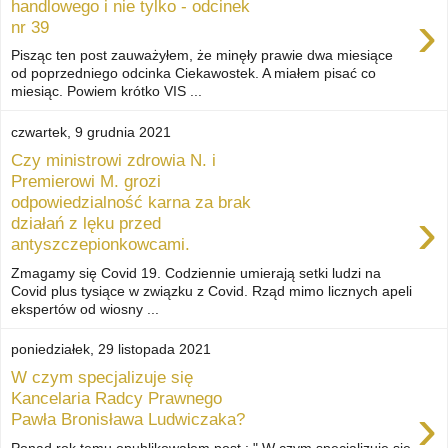
handlowego i nie tylko - odcinek
›
nr 39
Pisząc ten post zauważyłem, że minęły prawie dwa miesiące
od poprzedniego odcinka Ciekawostek. A miałem pisać co
miesiąc. Powiem krótko VIS ...
czwartek, 9 grudnia 2021
Czy ministrowi zdrowia N. i
Premierowi M. grozi
odpowiedzialność karna za brak
›
działań z lęku przed
antyszczepionkowcami.
Zmagamy się Covid 19. Codziennie umierają setki ludzi na
Covid plus tysiące w związku z Covid. Rząd mimo licznych apeli
ekspertów od wiosny ...
poniedziałek, 29 listopada 2021
W czym specjalizuje się
Kancelaria Radcy Prawnego
›
Pawła Bronisława Ludwiczaka?
Ponad rok temu opublikowałem post : " W czym specjalizuje się