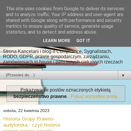
This site uses cookies from Google to deliver its services
Kancelaria Radcy
and to analyze traffic. Your IP address and user-agent are
shared with Google along with performance and security
Prawnego Paweł
metrics to ensure quality of service, generate usage
statistics, and to detect and address abuse.
Ludwiczak
LEARN MORE
GOT IT
Strona Kancelarii i blog o Compliance, Sygnalistach,
RODO, GDPR, prawie gospodarczym, zarządzaniu,
zamówieniach in house i paru innych ciekawych rzeczach
▼
Pokazywanie postów oznaczonych etykietą
bezpieczeństwo prawne
.
Pokaż wszystkie posty
sobota, 22 kwietnia 2023
Historia Grupy Prawno-
audytorska - czyli historia